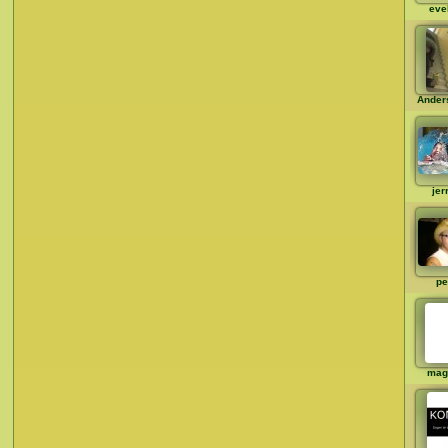
eve
Ander
jer
pe
mag