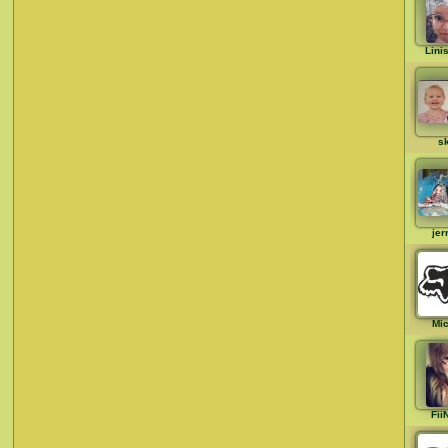
Lini
s
jer
Mi
Fii