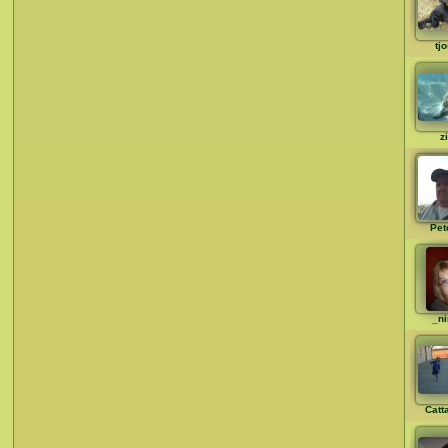
tj
z
Pet
_ni
Catt