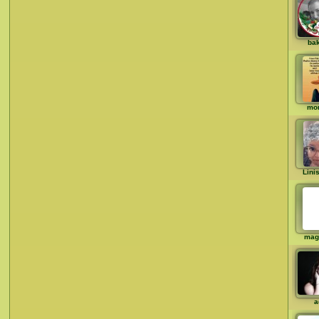
ba
mo
Lini
mag
a