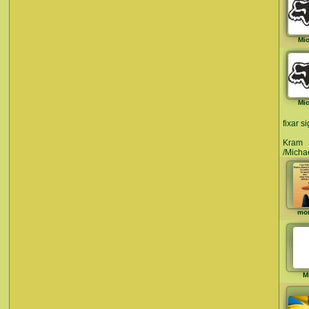
Mi
Mi
fixar s
Kram
/Micha
mo
M