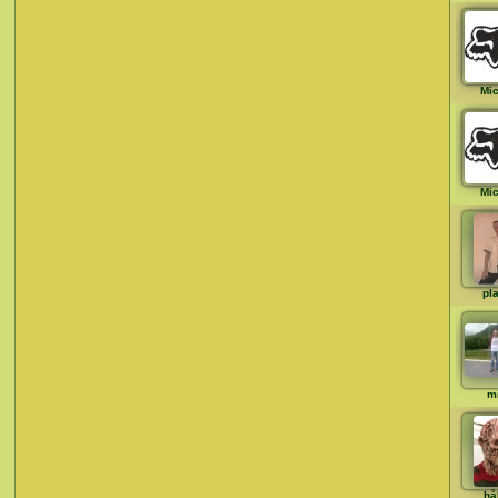
Mi
Mi
pl
m
hå