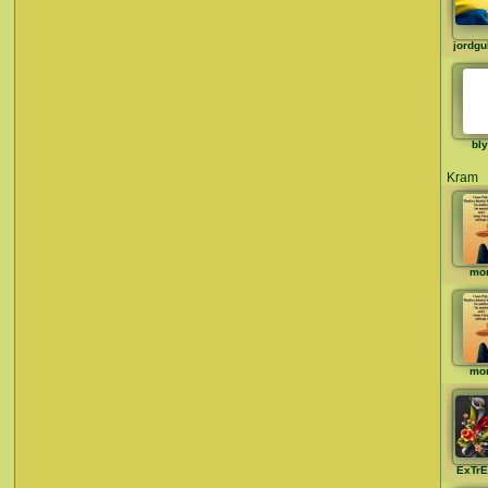
jordg
bly
Kram
mo
mo
ExTr