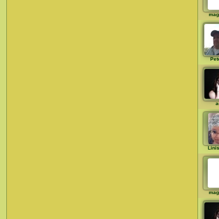
mag
Pet
a
Lini
mag