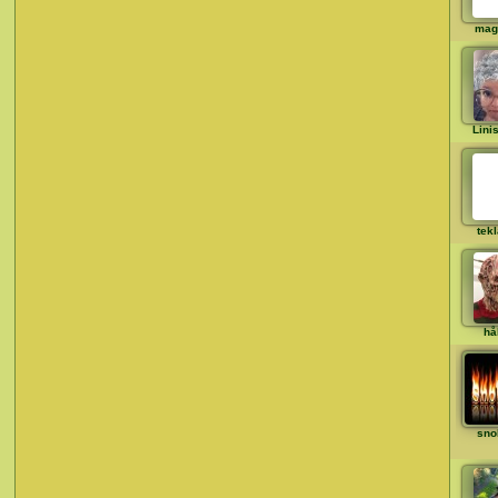
mag
Lini
tek
hå
sno