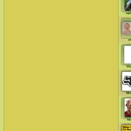
spi
s
bly
Mi
hå