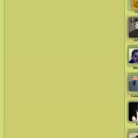
v
jo
Mi
Catt
a