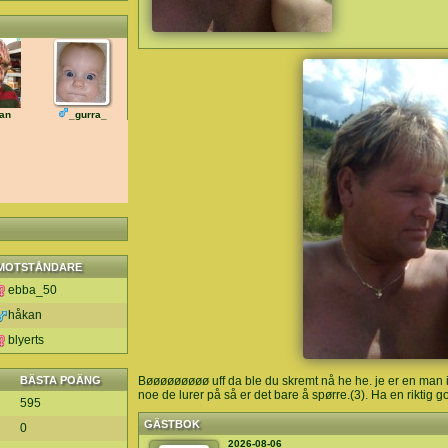
an
_gurra_
MOTSTÅNDARE
ebba_50
håkan
blyerts
BÄSTA POÄNG
Bøøøøøøøøø uff da ble du skremt nå he he. je er en man i f
noe de lurer på så er det bare å spørre.(3). Ha en riktig
595
GÄSTBOK
0
2026-08-06