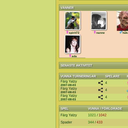
VÄNNER
spirit72
nanne
håk
ada
SENASTE AKTIVITET
VUNNA TURNERINGAR
SPELARE
Färg Yatzy
4
2007-08-03
Färg Yatzy
4
2007-08-03
Färg Yatzy
4
2007-08-03
SPEL
VUNNA / FÖRLORADE
Färg Yatzy
1021
/
1042
Spader
344
/
433