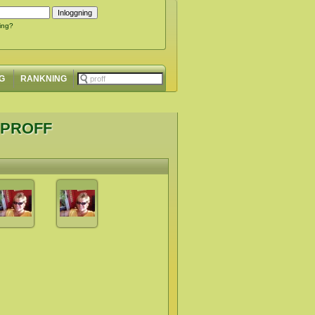
ing?
G
RANKNING
 PROFF