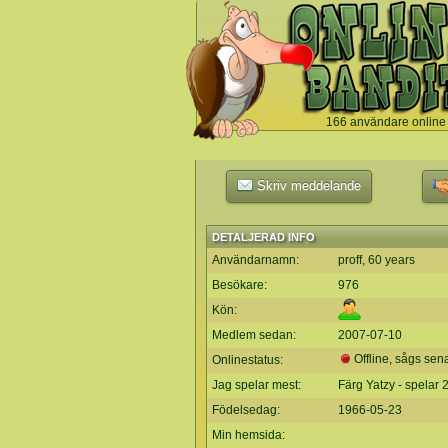
166 användare online
`
Skriv meddelande
DETALJERAD INFO
Användarnamn:
proff, 60 years
Besökare:
976
Kön:
Medlem sedan:
2007-07-10
Offline, sågs sen
Onlinestatus:
Jag spelar mest:
Färg Yatzy - spelar
Födelsedag:
1966-05-23
Min hemsida: