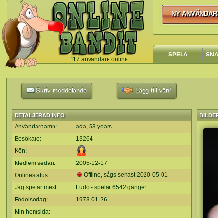
NY ANVÄNDAR
NY ANVÄNDA
SPELA
SN
117 användare online
`
Skriv meddelande
Lägg till vän!
DETALJERAD INFO
BILDE
Användarnamn:
ada, 53 years
Besökare:
13264
Kön:
Medlem sedan:
2005-12-17
Offline, sågs senast
2020-05-01
Onlinestatus:
Jag spelar mest:
Ludo - spelar 6542 gånger
Födelsedag:
1973-01-26
Min hemsida: