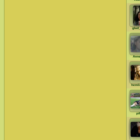
glad_
Anne
hemli
pi