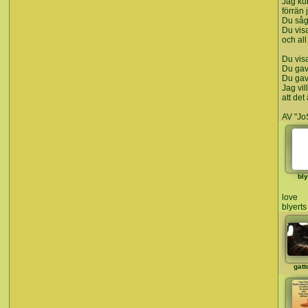
Jag ku
förrän 
Du såg
Du vis
och all
Du vis
Du gav m
Du gav
Jag vil
att det
AV "Jo
bly
love
blyerts
gatt