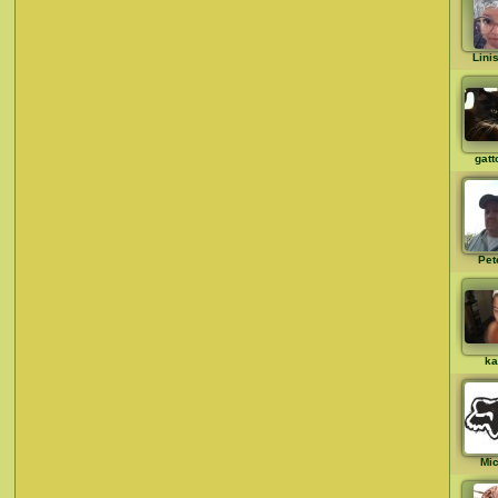
Lini
gatt
Pet
ka
Mi