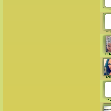
m
mag
Lini
ange
mag