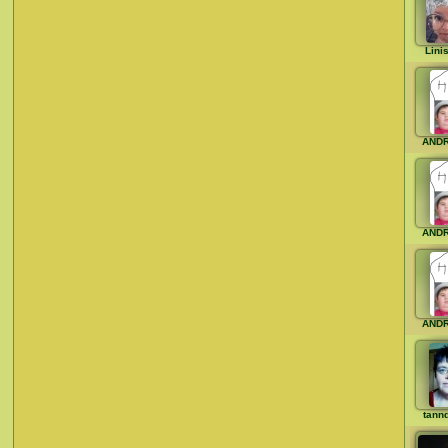
Lini
AND
AND
AND
tann