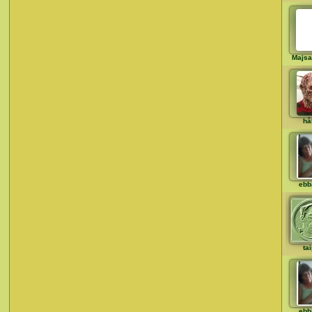
Majsa
hå
ebb
ta
ebb