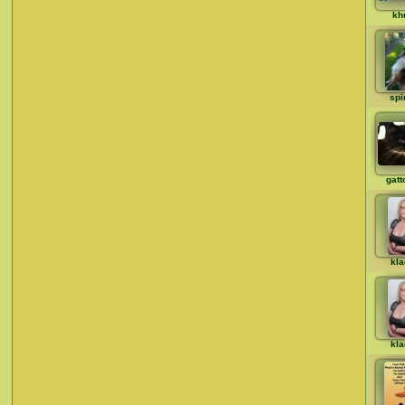
kh
spi
gatt
kla
kla