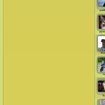
snöf
pyrs
Pet
ru
S