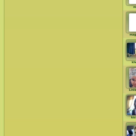
m
mag
kh
Lini
kic