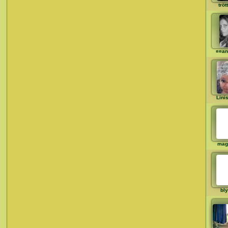
tröt
¤¤an
Lini
mag
bly