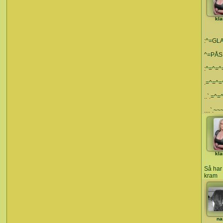
kla
:^=GLA
^=PÅS
:^=^=^
.=^=^=
..`.=^=^
....`.~~
kla
Så har 
kram
na