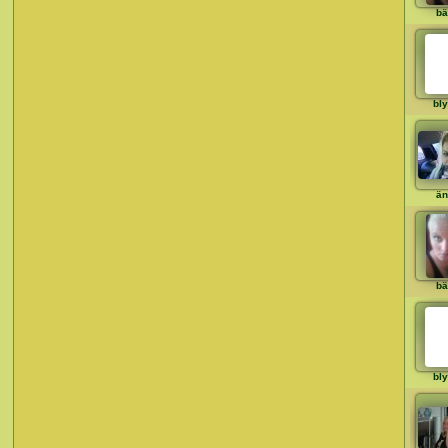
bä
bly
än
bä
bly