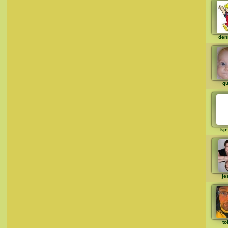
den
_gu
kje
je
to