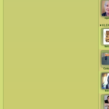
ego
♥ KLEM 
fair
Catt
kic