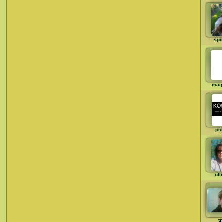
spi
mag
pi
ull
t