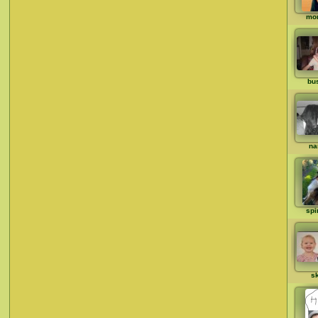
mo
bu
na
spi
s