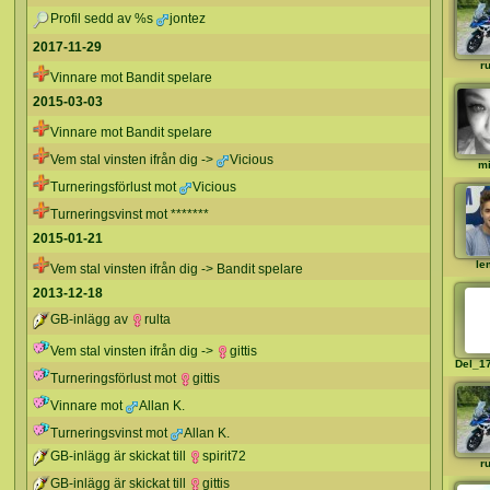
Profil sedd av %s
jontez
2017-11-29
ru
Vinnare mot Bandit spelare
2015-03-03
Vinnare mot Bandit spelare
Vem stal vinsten ifrån dig ->
Vicious
mi
Turneringsförlust mot
Vicious
Turneringsvinst mot *******
2015-01-21
le
Vem stal vinsten ifrån dig -> Bandit spelare
2013-12-18
GB-inlägg av
rulta
Vem stal vinsten ifrån dig ->
gittis
Del_1
Turneringsförlust mot
gittis
Vinnare mot
Allan K.
Turneringsvinst mot
Allan K.
GB-inlägg är skickat till
spirit72
ru
GB-inlägg är skickat till
gittis