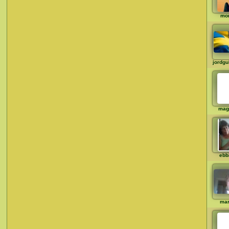
mo
jordg
mag
ebb
ma