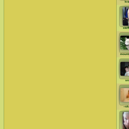
kr
stef
mount
sn
--sk