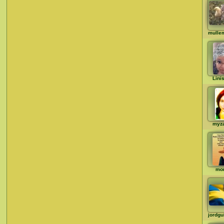
mulle
Lini
myz
mo
jordg