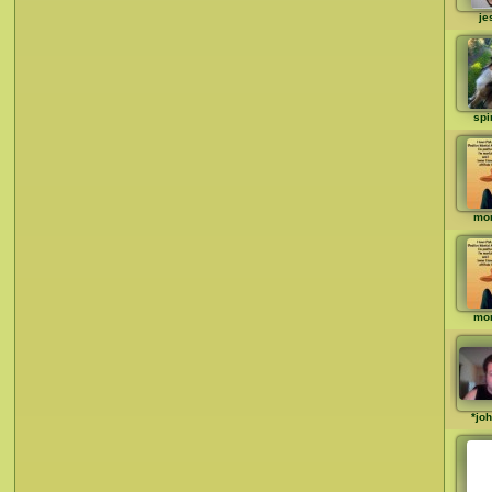
je
spi
mo
mo
*jo