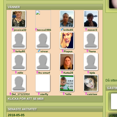
VÄNNER
jessica32
becca1986
krille85
mover3
furby80
virvar
Piapus
*hana
-nille
fru smurf
Katta28
bjda
Då sitte
GÄST
Del_171219165700
starfly
*nille
catclaw
KLICKA FÖR ATT SE MER
SENASTE AKTIVITET
2018-05-05