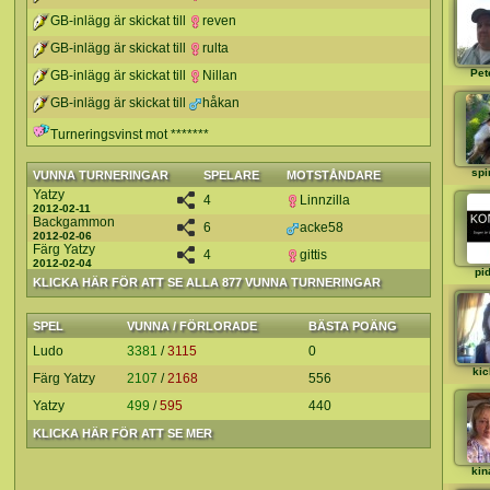
GB-inlägg är skickat till
reven
GB-inlägg är skickat till
rulta
Pet
GB-inlägg är skickat till
Nillan
GB-inlägg är skickat till
håkan
Turneringsvinst mot *******
spi
VUNNA TURNERINGAR
SPELARE
MOTSTÅNDARE
Yatzy
4
Linnzilla
2012-02-11
Backgammon
6
acke58
2012-02-06
Färg Yatzy
4
gittis
2012-02-04
pi
KLICKA HÄR FÖR ATT SE ALLA 877 VUNNA TURNERINGAR
SPEL
VUNNA / FÖRLORADE
BÄSTA POÄNG
Ludo
3381
/
3115
0
kic
Färg Yatzy
2107
/
2168
556
Yatzy
499
/
595
440
KLICKA HÄR FÖR ATT SE MER
kin