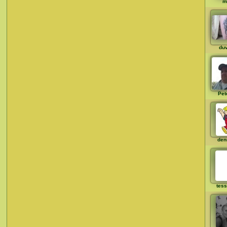
m
du
Pet
den
tes