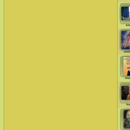
kh
ann
mo
ka