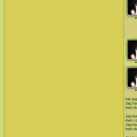
a
a
a
när jag
Jag ha
men du 
Jag ku
men i 
Jag had
men de