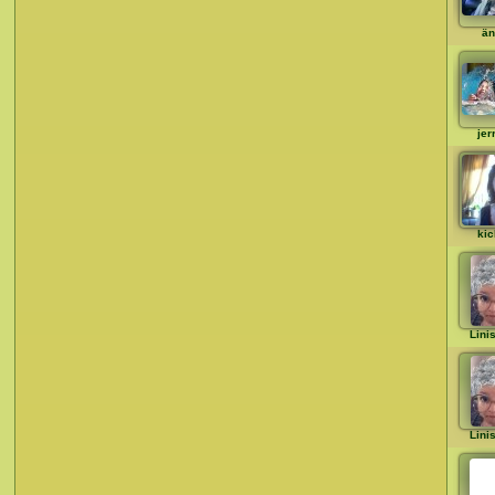
än
jer
kic
Lini
Lini