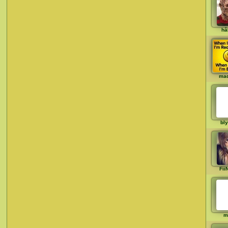
hå
ma
bly
Fii
m