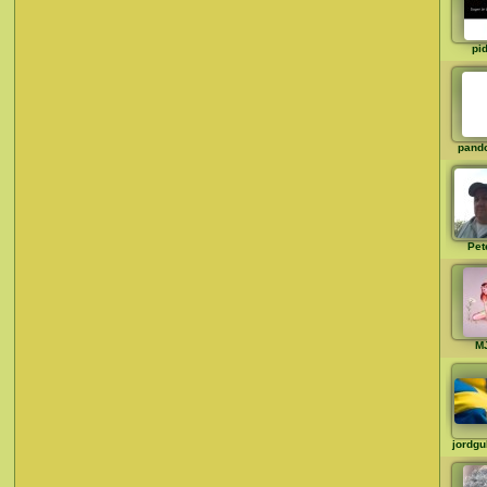
pi
pand
Pet
M
jordg