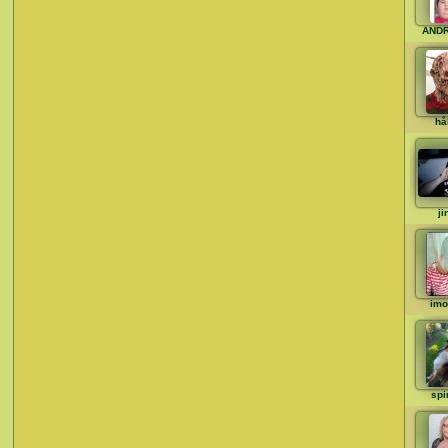
AND
hå
ji
imo
spi