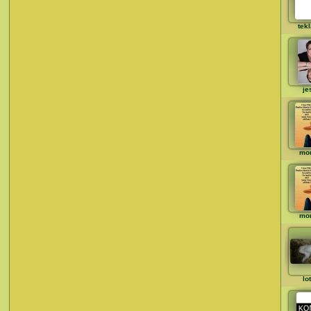
tek
je
mo
mo
lo