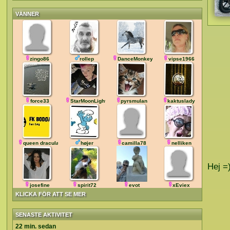
VÄNNER
zingo86
rollep
DanceMonkey
vipse1966
force33
StarMoonLight
pyrsmulan
kaktuslady
queen dracula
højer
camilla78
nelliken
Hej =
josefine
spirit72
evot
xEviex
KLICKA FÖR ATT SE MER
SENASTE AKTIVITET
22 min. sedan