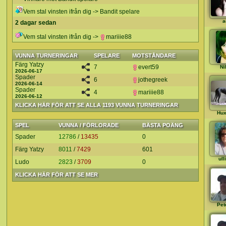
Vem stal vinsten ifrån dig -> Bandit spelare
a
2 dagar sedan
Vem stal vinsten ifrån dig ->
mariiie88
VUNNA TURNERINGAR
SPELARE
MOTSTÅNDARE
Färg Yatzy
7
evert59
Ni
2026-06-17
Spader
6
jothegreek
2026-06-14
Spader
4
mariiie88
2026-06-12
KLICKA HÄR FÖR ATT SE ALLA 1193 VUNNA TURNERINGAR
Hux
SPEL
VUNNA / FÖRLORADE
BÄSTA POÄNG
Spader
12786
/
13435
0
Färg Yatzy
8011
/
7429
601
ull
Ludo
2823
/
3709
0
KLICKA HÄR FÖR ATT SE MER
Pet