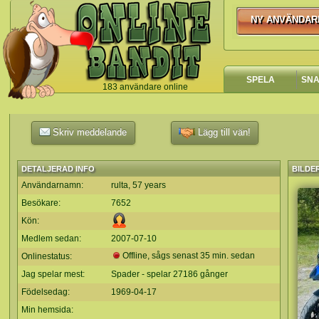
NY ANVÄNDAR
NY ANVÄNDA
SPELA
SN
183 användare online
`
Skriv meddelande
Lägg till vän!
DETALJERAD INFO
BILDE
Användarnamn:
rulta, 57 years
Besökare:
7652
Kön:
Medlem sedan:
2007-07-10
Offline, sågs senast 35 min. sedan
Onlinestatus:
Jag spelar mest:
Spader - spelar 27186 gånger
Födelsedag:
1969-04-17
Min hemsida: