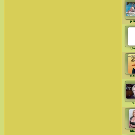
jer
bly
mo
S
kla