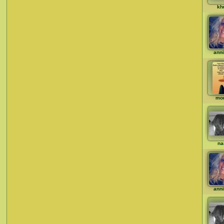
kh
ann
mo
na
ann