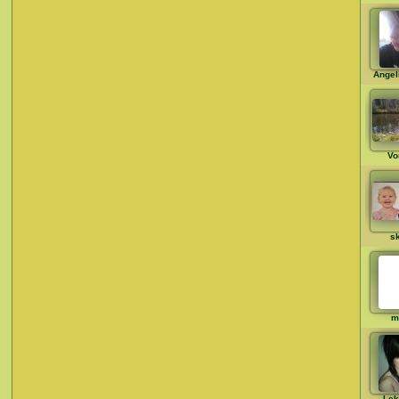
Angel
Vo
s
m
Lek