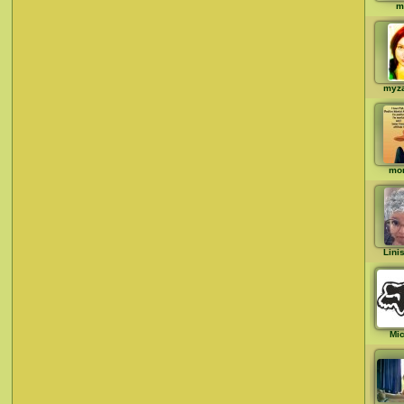
m
myz
mo
Lini
Mi