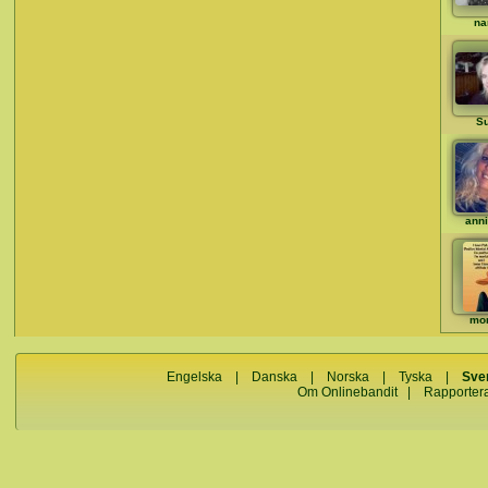
na
S
ann
mo
Engelska
|
Danska
|
Norska
|
Tyska
|
Sve
Om Onlinebandit
|
Rapporter