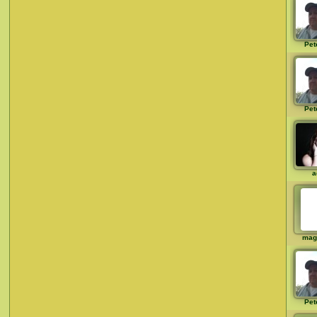
Pet
Pet
a
mag
Pet