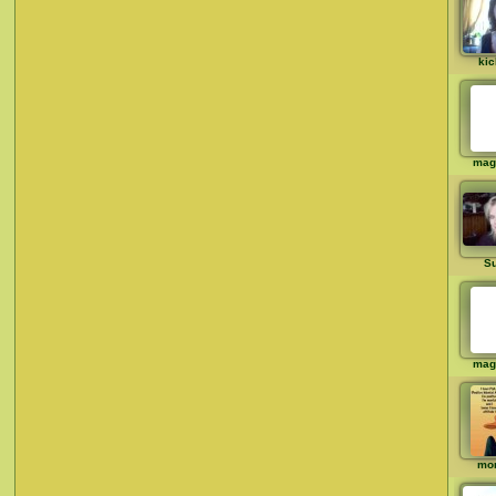
kic
mag
S
mag
mo