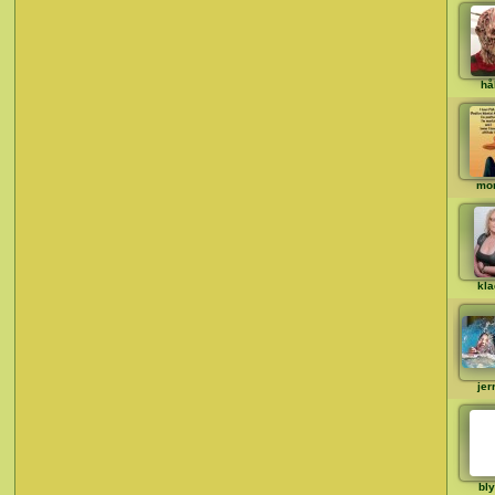
hå
mo
kla
jer
bly