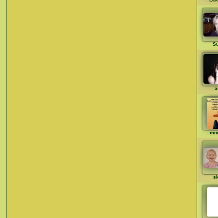
S
a
mo
s