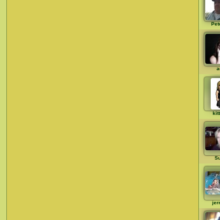
Pet
a
kit
S
jer