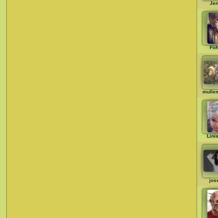
Jen
Fii
mulle
Lini
jos