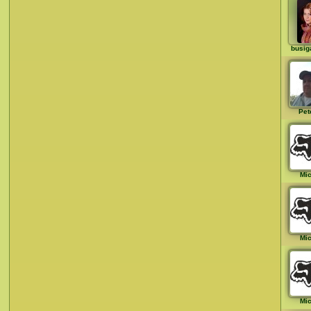
busig
Pet
Mi
Mi
Mi