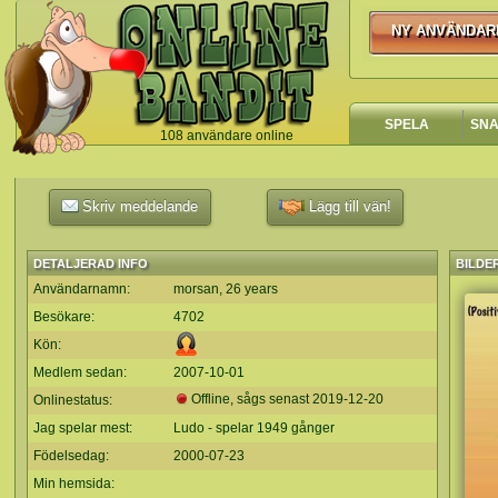
NY ANVÄNDAR
NY ANVÄNDA
SPELA
SN
108 användare online
`
Skriv meddelande
Lägg till vän!
DETALJERAD INFO
BILDE
Användarnamn:
morsan, 26 years
Besökare:
4702
Kön:
Medlem sedan:
2007-10-01
Offline, sågs senast
2019-12-20
Onlinestatus:
Jag spelar mest:
Ludo - spelar 1949 gånger
Födelsedag:
2000-07-23
Min hemsida: