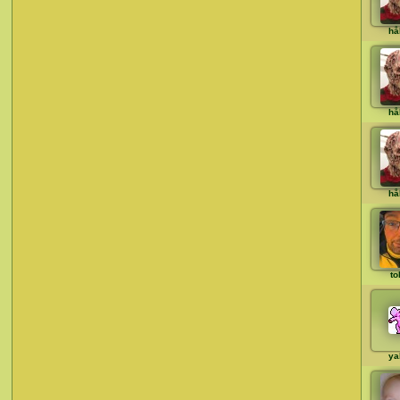
hå
hå
hå
to
ya