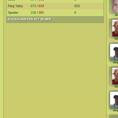
Färg Yatzy
975
/
939
553
Spader
108
/
385
0
_gu
KLICKA HÄR FÖR ATT SE MER
hå
Pet
hå
Pet