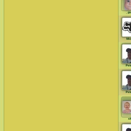
_gu
Mi
Pet
Pet
s