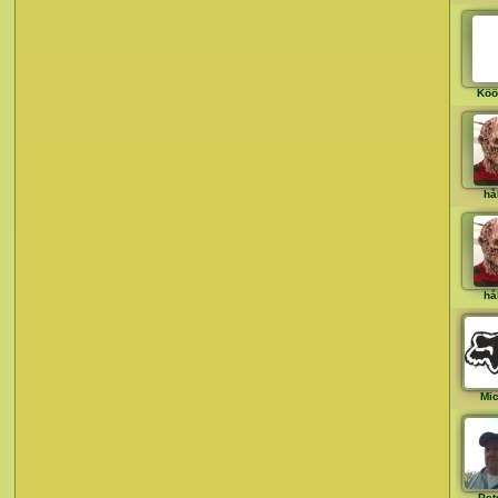
Köö
hå
hå
Mi
Pet