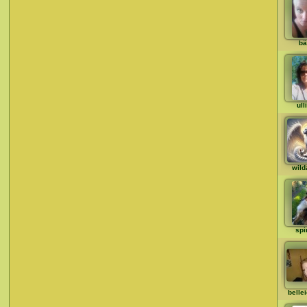
bä
ull
wild
spi
belle