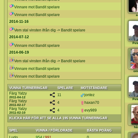
Vinnare mot Bandit spelare
Vinnare mot Bandit spelare
a
2014-11-16
Vem stal vinsten ifrån dig -> Bandit spelare
2014-07-12
Pet
Vinnare mot Bandit spelare
2014-06-19
Vem stal vinsten ifrån dig -> Bandit spelare
Vinnare mot Bandit spelare
om
Vinnare mot Bandit spelare
VUNNA TURNERINGAR
SPELARE
MOTSTÅNDARE
Färg Yatzy
11
jontez
2011-04-12
Pet
Färg Yatzy
4
haxan70
2011-02-17
Färg Yatzy
4
evy989
2011-02-10
KLICKA HÄR FÖR ATT SE ALLA 195 VUNNA TURNERINGAR
hå
SPEL
VUNNA / FÖRLORADE
BÄSTA POÄNG
Ludo
954
/
991
0