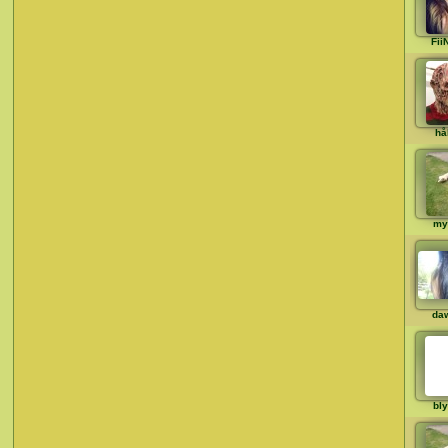
Fii
hå
my
da
bly