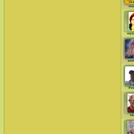
ma
myz
ann
Pet
hå