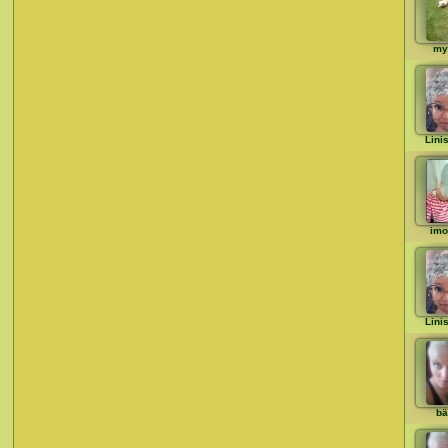
my
Lini
imo
Lini
bä