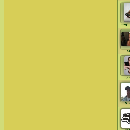
magi
ka
je
Pet
Mi