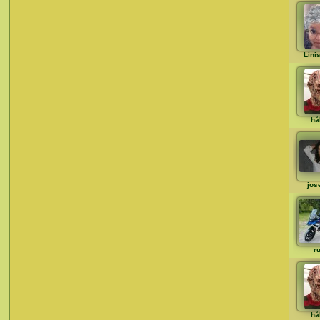
Lini
hå
jos
ru
hå