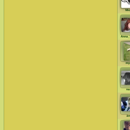
Mi
Anna_
my
na
än