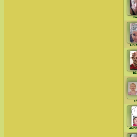
bä
Lini
hå
s
AND