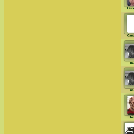
Lini
Cand
na
na
hå