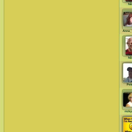
hå
Anna_
hå
Pet
ricky