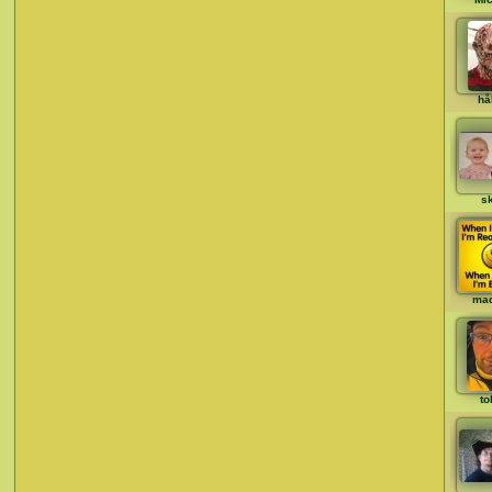
hå
s
ma
to