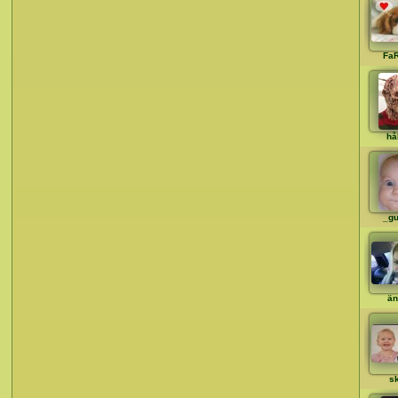
Fa
hå
_gu
än
s