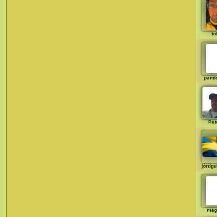
to
pand
Pet
jordg
mag