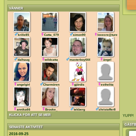
VÄNNER
krille85
Catta_079
simon90
lovecre@ture
dalhaug
wildcatta
masterboy666
ängel
angelgirl
Charmören
gjördis
esthelita
annika66
Brooke_
tekberg
christoffer8
KLICKA FÖR ATT SE MER
YUPP!
GÄST
SENASTE AKTIVITET
2016-09-25