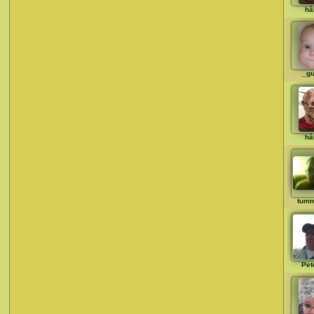
hå
_gu
hå
tum
Pet