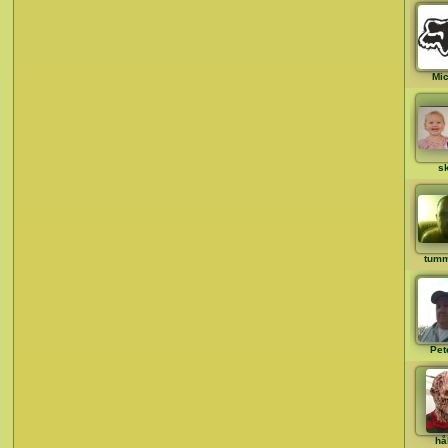
Mi
s
tum
Pet
hå