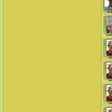
Pet
Lini
hå
hå
hå