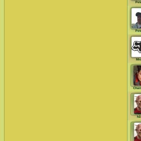
Pet
Pet
Mi
Char
hå