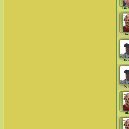
Lini
hå
Pet
Pet
hå