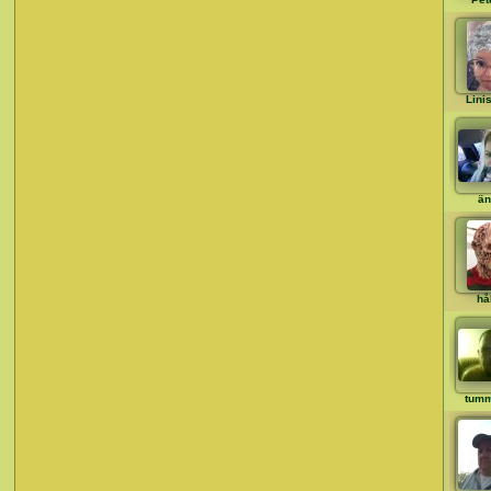
Lini
än
hå
tum