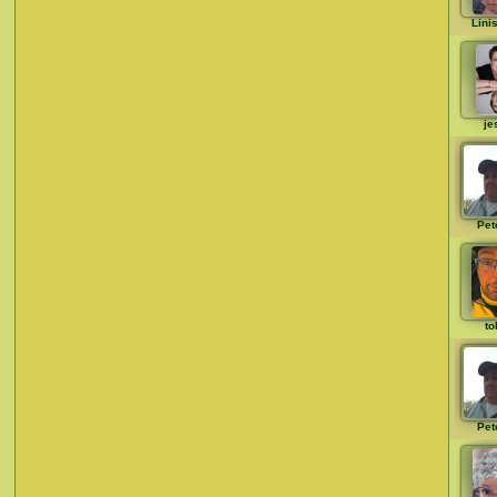
Lini
je
Pet
to
Pet