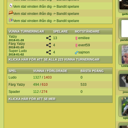
Vem stal vinsten ifrån dig -> Bandit spelare
Vem stal vinsten ifrån dig -> Bandit spelare
gatt
Vem stal vinsten ifrån dig -> Bandit spelare
VUNNA TURNERINGAR
SPELARE
MOTSTÅNDARE
Yatzy
13
emiliee
pand
2018-01-28
Färg Yatzy
4
evert59
2018-01-20
Super Ludo
4
sajmon
2018-01-02
KLICKA HÄR FÖR ATT SE ALLA 223 VUNNA TURNERINGAR
Lini
SPEL
VUNNA / FÖRLORADE
BÄSTA POÄNG
Ludo
1327
/
1403
0
Färg Yatzy
494
/
610
533
Spader
112
/
274
0
jos
KLICKA HÄR FÖR ATT SE MER
spi