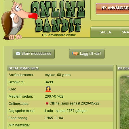
NY ANVÄNDAR
NY ANVÄNDA
SPELA
SN
139 användare online
`
Skriv meddelande
Lägg till vän!
DETALJERAD INFO
BILDE
Användarnamn:
mysan, 60 years
Besökare:
3499
Kön:
Medlem sedan:
2007-07-02
Offline, sågs senast
2020-05-22
Onlinestatus:
Jag spelar mest:
Ludo - spelar 2757 gånger
Födelsedag:
1965-11-04
Min hemsida: