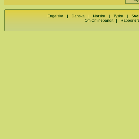
Engelska
|
Danska
|
Norska
|
Tyska
|
Sve
Om Onlinebandit
|
Rapporter