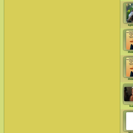
spi
mo
mo
ka
bly