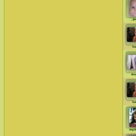
_gu
ka
du
ka
myrt