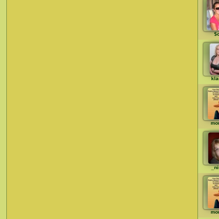
$o
kla
mo
_ni
mo