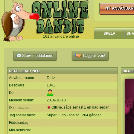
NY ANVÄNDAR
NY ANVÄNDA
SPELA
SN
161 användare online
`
Skriv meddelande
Lägg till vän!
DETALJERAD INFO
BILDE
Användarnamn:
Tattiz
Besökare:
1341
Kön:
Medlem sedan:
2016-10-18
Offline, sågs senast 1 en dag sedan
Onlinestatus:
Jag spelar mest:
Super Ludo - spelar 1264 gånger
Födelsedag:
...
Min hemsida: