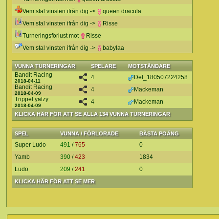
Vem stal vinsten ifrån dig ->
queen dracula
Vem stal vinsten ifrån dig ->
Risse
Turneringsförlust mot
Risse
Vem stal vinsten ifrån dig ->
babylaa
VUNNA TURNERINGAR
SPELARE
MOTSTÅNDARE
Bandit Racing
4
Del_180507224258
2018-04-11
Bandit Racing
4
Mackeman
2018-04-09
Trippel yatzy
4
Mackeman
2018-04-09
KLICKA HÄR FÖR ATT SE ALLA 134 VUNNA TURNERINGAR
SPEL
VUNNA / FÖRLORADE
BÄSTA POÄNG
Super Ludo
491
/
765
0
Yamb
390
/
423
1834
Ludo
209
/
241
0
KLICKA HÄR FÖR ATT SE MER