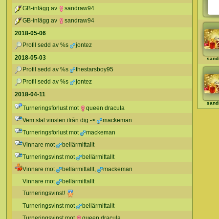
GB-inlägg av
sandraw94
GB-inlägg av
sandraw94
2018-05-06
Profil sedd av %s
jontez
2018-05-03
sand
Profil sedd av %s
thestarsboy95
Profil sedd av %s
jontez
2018-04-11
sand
Turneringsförlust mot
queen dracula
Vem stal vinsten ifrån dig ->
mackeman
Turneringsförlust mot
mackeman
Vinnare mot
bellärmittallt
Turneringsvinst mot
bellärmittallt
Vinnare mot
bellärmittallt
,
mackeman
Vinnare mot
bellärmittallt
Turneringsvinst!
Turneringsvinst mot
bellärmittallt
Turneringsvinst mot
queen dracula