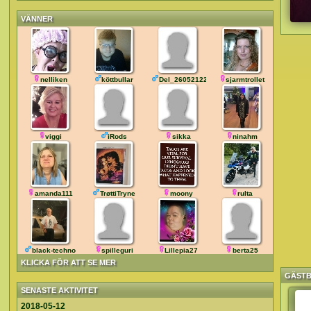
VÄNNER
nelliken
köttbullar
Del_260521222718
sjarmtrollet
viggi
iRods
sikka
ninahm
amanda111
TrøttiTryne
moony
rulta
black-techno
spilleguri
Lillepia27
berta25
KLICKA FÖR ATT SE MER
GÄST
SENASTE AKTIVITET
2018-05-12