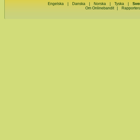
Engelska
|
Danska
|
Norska
|
Tyska
|
Sve
Om Onlinebandit
|
Rapporter