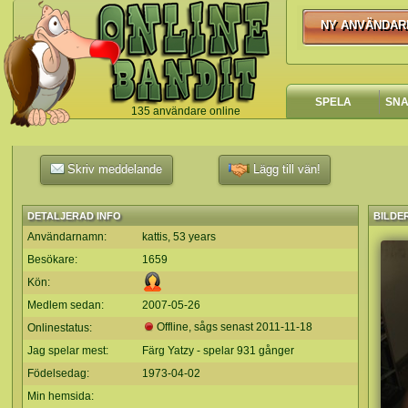
NY ANVÄNDAR
NY ANVÄNDA
SPELA
SN
135 användare online
`
Skriv meddelande
Lägg till vän!
DETALJERAD INFO
BILDE
Användarnamn:
kattis, 53 years
Besökare:
1659
Kön:
Medlem sedan:
2007-05-26
Offline, sågs senast
2011-11-18
Onlinestatus:
Jag spelar mest:
Färg Yatzy - spelar 931 gånger
Födelsedag:
1973-04-02
Min hemsida: