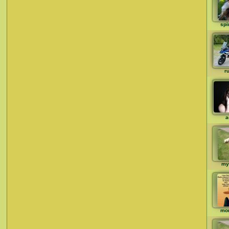
spi
ru
a
my
mo