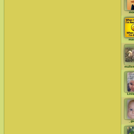
mo
ma
mulle
Lini
_gu