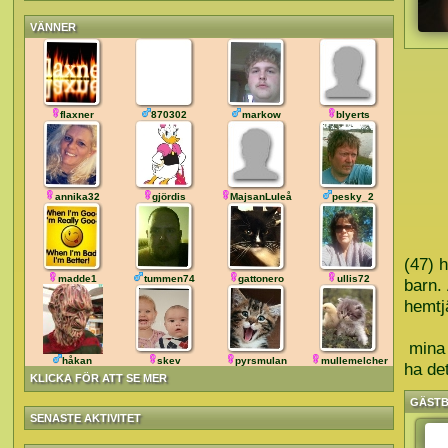
VÄNNER
flaxner
870302
markow
blyerts
annika32
gjördis
MajsanLuleå
pesky_2
(47) h
madde1
tummen74
gattonero
ullis72
barn.
hemtjä
mina 
håkan
skev
pyrsmulan
mullemelcher
ha det
KLICKA FÖR ATT SE MER
GÄST
SENASTE AKTIVITET