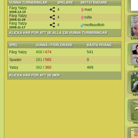
VUNNA TURNERINGAR
SPELARE
MOTSTÅNDARE
Färg Yatzy
4
mad
2008-12-15
Färg Yatzy
4
rulta
2008-11-28
Färg Yatzy
4
moffasoftish
2008-11-17
KLICKA HÄR FÖR ATT SE ALLA 126 VUNNA TURNERINGAR
Lini
SPEL
VUNNA / FÖRLORADE
BÄSTA POÄNG
Färg Yatzy
456
/
474
541
Spader
281
/
565
0
je
Yatzy
362
/
360
469
KLICKA HÄR FÖR ATT SE MER
spi
my