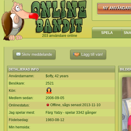
NY ANVÄNDAR
NY ANVÄNDA
SPELA
SN
203 användare online
`
Skriv meddelande
Lägg till vän!
DETALJERAD INFO
BILDE
Användarnamn:
$offy, 42 years
Besökare:
2521
Kön:
Medlem sedan:
2006-09-05
Offline, sågs senast
2013-11-10
Onlinestatus:
Jag spelar mest:
Färg Yatzy - spelar 3342 gånger
Födelsedag:
1983-08-12
Min hemsida: