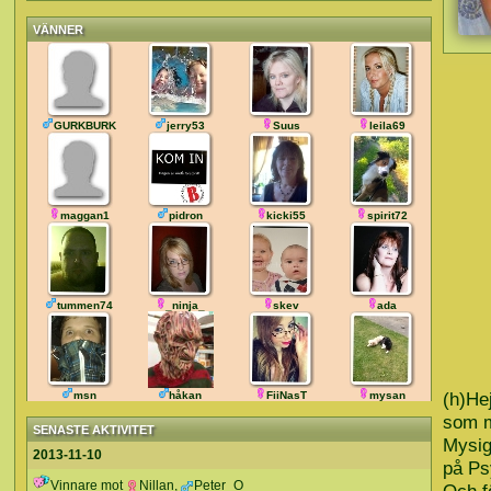
VÄNNER
GURKBURK
jerry53
Suus
leila69
maggan1
pidron
kicki55
spirit72
tummen74
_ninja_
skev
ada
(h)He
msn
håkan
FiiNasT
mysan
som m
SENASTE AKTIVITET
Mysig
2013-11-10
på Ps
Vinnare mot
Nillan
,
Peter_O