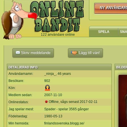
NY ANVÄNDAR
NY ANVÄNDA
SPELA
SN
122 användare online
`
Skriv meddelande
Lägg till vän!
DETALJERAD INFO
BILDE
Användarnamn:
_ninja_, 46 years
Besökare:
902
Kön:
Medlem sedan:
2007-11-10
Offline, sågs senast
2017-02-11
Onlinestatus:
Jag spelar mest:
Spader - spelar 3565 gånger
Födelsedag:
1980-05-13
Min hemsida:
finlandssvenska.blogg.se/