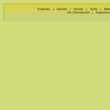
Engelska
|
Danska
|
Norska
|
Tyska
|
Sve
Om Onlinebandit
|
Rapporter