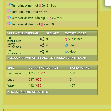
Turneringsvinst mot
JenSmiles
m
Turneringsvinst mot *******
Vem stal vinsten ifrån dig ->
evert59
Turneringsförlust mot
evert59
VUNNA TURNERINGAR
SPELARE
MOTSTÅNDARE
Ludo
9
Sunshine*
2024-06-02
Yatzy
4
rollep
2018-10-03
Ludo
6
bkkick
2018-08-08
KLICKA HÄR FÖR ATT SE ALLA 208 VUNNA TURNERINGAR
SPEL
VUNNA / FÖRLORADE
BÄSTA POÄNG
Färg Yatzy
1717
/
1667
606
Ludo
987
/
670
0
Yatzy
492
/
439
457
KLICKA HÄR FÖR ATT SE MER