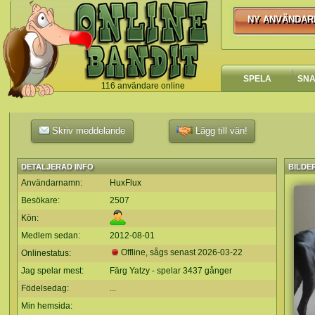
NY ANVÄNDAR
NY ANVÄNDA
SPELA
SN
116 användare online
`
Skriv meddelande
Lägg till vän!
DETALJERAD INFO
BILDE
Användarnamn:
HuxFlux
Besökare:
2507
Kön:
Medlem sedan:
2012-08-01
Offline, sågs senast
2026-03-22
Onlinestatus:
Jag spelar mest:
Färg Yatzy - spelar 3437 gånger
Födelsedag:
...
Min hemsida: