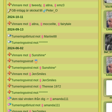
Vinnare mot
tweedy
,
atina
,
emz3
blac
GB-inlägg är skickat till
Peter_O
2024-10-11
Vinnare mot
atina
,
moccelite
,
fairytale
2024-09-13
Lini
Turneringsförlust mot
Mariiie88
Turneringsvinst mot *******
2024-06-02
Del_1
Vinnare mot
Sunshine*
Turneringsvinst!
Turneringsvinst mot
Sunshine*
Vinnare mot
JenSmiles
Lini
Turneringsvinst mot
JenSmiles
Turneringsvinst mot
Therese 1972
Turneringsvinst mot *******
m
Vem stal vinsten ifrån dig ->
amanda111
Turneringsförlust mot
amanda111
Vinnare mot
JenSmiles