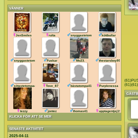
VÄNNER
JenSmiles
rulta
snyggastetompa46
köttbullar
snyggastetompa43
Fuskar
Mo23.
thestarsboy95
(61)PUS
(61)(61)
sötastetompa42
Tove_87
bästatompa41
Purplenessa
GÄST
tezzy
jontez
thomas41
upptagentjej1984
KLICKA FÖR ATT SE MER
SENASTE AKTIVITET
2025-04-11