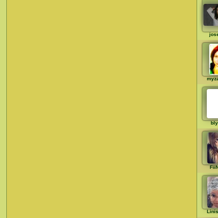
jos
myz
bly
Fii
Lini