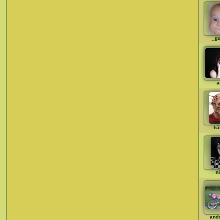
_gu
a
hå
n
and