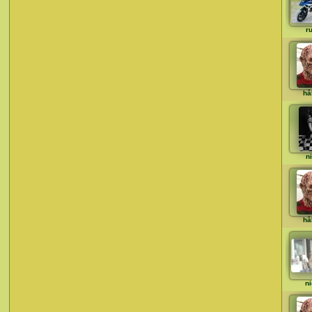
ru
hå
n
hå
ni