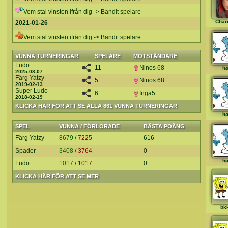
Vem stal vinsten ifrån dig -> Bandit spelare
Char
2021-01-26
Vem stal vinsten ifrån dig -> Bandit spelare
VUNNA TURNERINGAR
SPELARE
MOTSTÅNDARE
Ludo
11
Ninos 68
hø
2025-08-07
Färg Yatzy
5
Ninos 68
2019-02-13
Super Ludo
6
Inga5
2018-02-19
KLICKA HÄR FÖR ATT SE ALLA 861 VUNNA TURNERINGAR
hø
SPEL
VUNNA / FÖRLORADE
BÄSTA POÄNG
Färg Yatzy
8679
/
7225
616
Spader
3408
/
3764
0
hø
Ludo
1017
/
1017
0
KLICKA HÄR FÖR ATT SE MER
bk