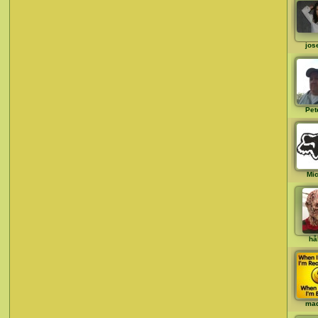
jos
Pet
Mi
hå
ma