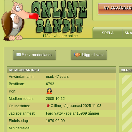
NY ANVÄNDAR
NY ANVÄNDA
SPELA
SN
178 användare online
`
Skriv meddelande
Lägg till vän!
DETALJERAD INFO
BILDE
Användarnamn:
mad, 47 years
Besökare:
6793
Kön:
Medlem sedan:
2005-10-12
Offline, sågs senast
2025-11-03
Onlinestatus:
Jag spelar mest:
Färg Yatzy - spelar 15969 gånger
Födelsedag:
1979-02-09
Min hemsida: