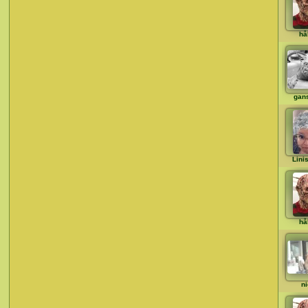
hå
gans
Lini
hå
ni