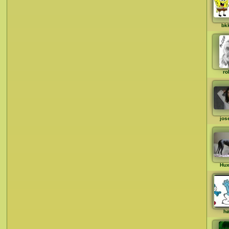
bk
ro
jos
Hux
hø