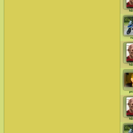
hå
ru
hå
pn
hå