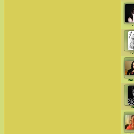
a
ro
hax
n