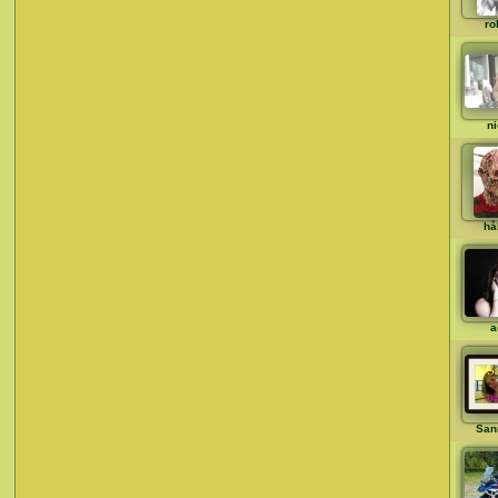
ro
ni
hå
a
San