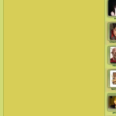
a
Char
hå
fair
pn