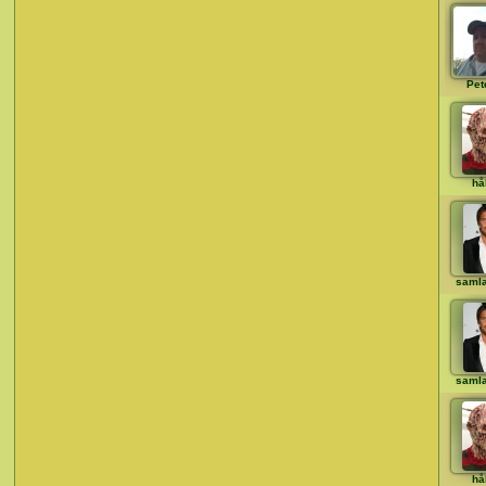
Pet
hå
saml
saml
hå