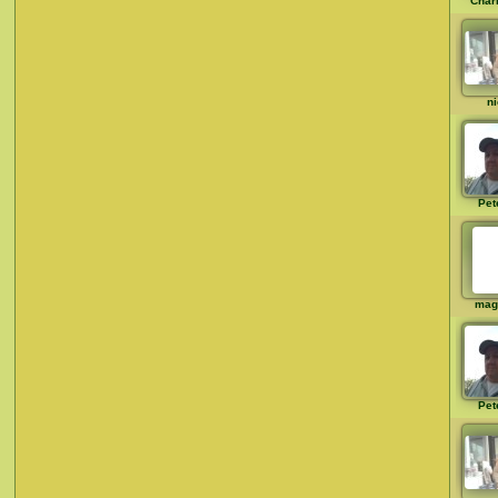
Char
ni
Pet
mag
Pet