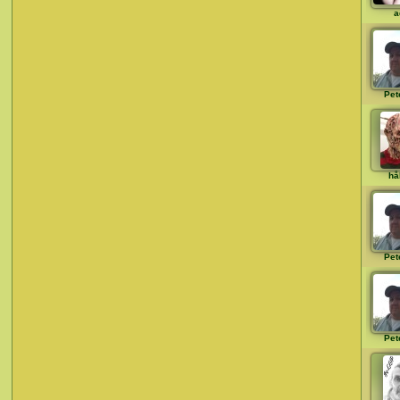
a
Pet
hå
Pet
Pet