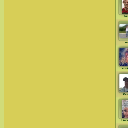
hå
m
ann
Pet
Lini