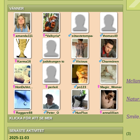
VÄNNER
amanda111
*Valkyria*
sötastetompa42
thomas40
Karma16
judokungen tompa
Vicious
Charmören
Mellan
HonDuVet...
perle4
pn123
Magic_Woman76
Naturl
Raggare88
Peter_O
HuxFlux
annalillian
Smile.
KLICKA FÖR ATT SE MER
SENASTE AKTIVITET
(3)
2025-11-03