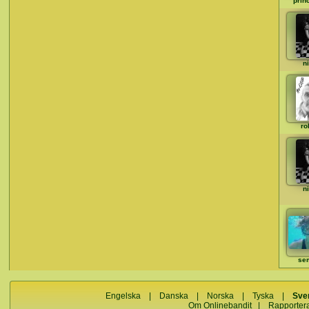
prin
n
ro
n
se
Engelska
|
Danska
|
Norska
|
Tyska
|
Sve
Om Onlinebandit
|
Rapporter