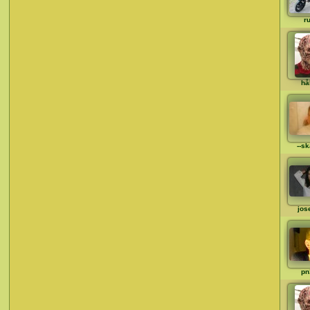
ru
hå
--sk
jos
pn