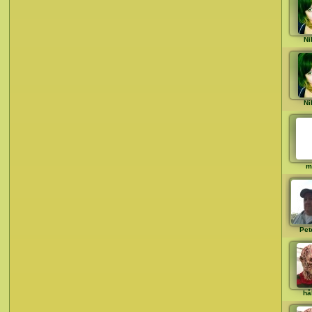
Ni
Ni
m
Pet
hå