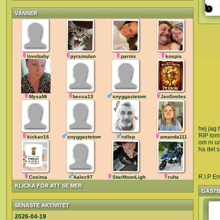
VÄNNER
lovebaby
pyrsmulan
parnis
kospia
MysaMi
becca13
snyggastetompa46
JenSmiles
hej jag 
RIP tom
kickan16
snyggastetompa45
rollep
amanda111
om ni un
ha det s
R.I.P Emi
Cosima
Aalec97
StarMoonLight
rulta
KLICKA FÖR ATT SE MER
GÄST
SENASTE AKTIVITET
2026-04-19