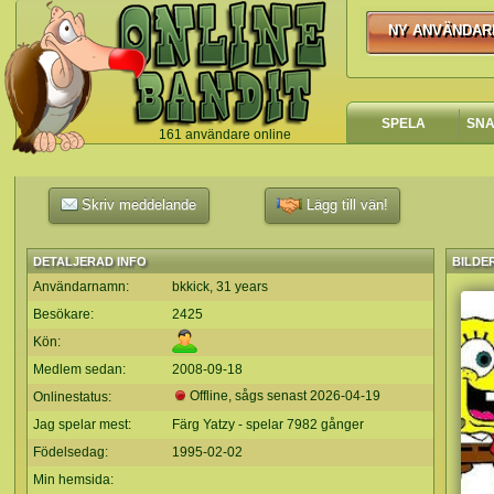
NY ANVÄNDAR
NY ANVÄNDA
SPELA
SN
161 användare online
`
Skriv meddelande
Lägg till vän!
DETALJERAD INFO
BILDE
Användarnamn:
bkkick, 31 years
Besökare:
2425
Kön:
Medlem sedan:
2008-09-18
Offline, sågs senast
2026-04-19
Onlinestatus:
Jag spelar mest:
Färg Yatzy - spelar 7982 gånger
Födelsedag:
1995-02-02
Min hemsida: