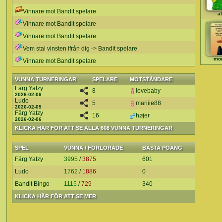
Vinnare mot Bandit spelare
a
Vinnare mot Bandit spelare
Vinnare mot Bandit spelare
Vem stal vinsten ifrån dig -> Bandit spelare
mo
Vinnare mot Bandit spelare
VUNNA TURNERINGAR
SPELARE
MOTSTÅNDARE
Färg Yatzy
8
lovebaby
2026-02-09
Ludo
5
mariiie88
2026-02-09
Färg Yatzy
16
højer
2026-02-06
KLICKA HÄR FÖR ATT SE ALLA 608 VUNNA TURNERINGAR
SPEL
VUNNA / FÖRLORADE
BÄSTA POÄNG
Färg Yatzy
3995
/
3875
601
Ludo
1762
/
1886
0
Bandit Bingo
1115
/
729
340
KLICKA HÄR FÖR ATT SE MER