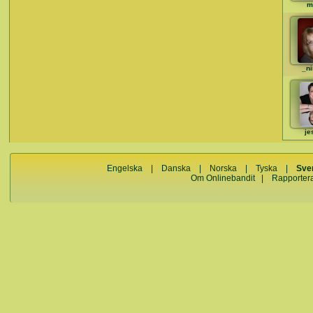
m
_ni
je
Engelska
|
Danska
|
Norska
|
Tyska
|
Sve
Om Onlinebandit
|
Rapporter