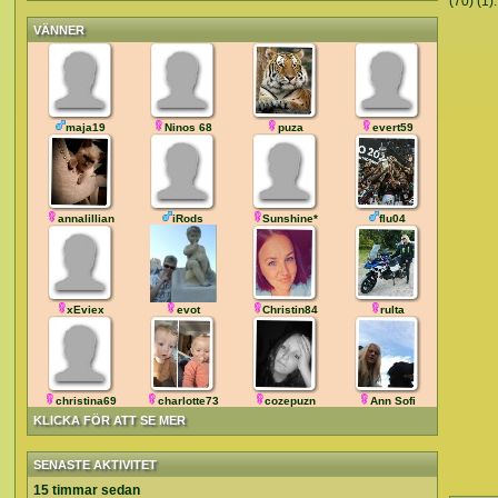
(70) (1).
VÄNNER
maja19
Ninos 68
puza
evert59
annalillian
iRods
Sunshine*
flu04
xEviex
evot
Christin84
rulta
christina69
charlotte73
cozepuzn
Ann Sofi
KLICKA FÖR ATT SE MER
SENASTE AKTIVITET
15 timmar sedan