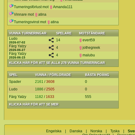
Turneringsförlust mot
Amanda111
Vinnare mot
atina
Turneringsvinst mot
atina
VUNNA TURNERINGAR
SPELARE
MOTSTÅNDARE
Ludo
14
evert59
2026-07-02
Färg Yatzy
4
jothegreek
2026-06-27
Färg Yatzy
4
malubu
2026-06-15
KLICKA HÄR FÖR ATT SE ALLA 278 VUNNA TURNERINGAR
SPEL
VUNNA / FÖRLORADE
BÄSTA POÄNG
Spader
2161
/
3608
0
Ludo
1886
/
2505
0
Färg Yatzy
1182
/
1633
555
KLICKA HÄR FÖR ATT SE MER
Engelska
|
Danska
|
Norska
|
Tyska
|
Sve