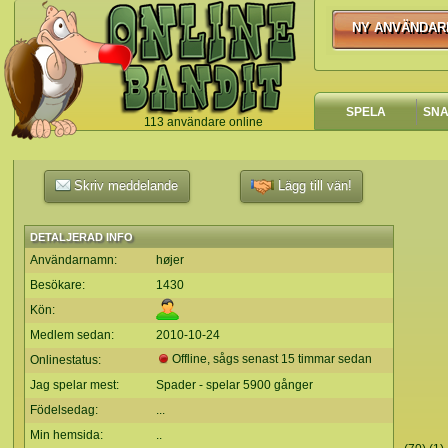
NY ANVÄNDAR
NY ANVÄNDA
SPELA
SN
113 användare online
`
Skriv meddelande
Lägg till vän!
DETALJERAD INFO
Användarnamn:
højer
Besökare:
1430
Kön:
Medlem sedan:
2010-10-24
Offline, sågs senast 15 timmar sedan
Onlinestatus:
Jag spelar mest:
Spader - spelar 5900 gånger
Födelsedag:
...
Min hemsida:
..