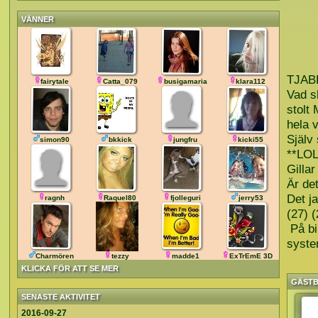
VÄNNER
TJAB
fairytale
Catta_079
busigamaria
klara112
Vad s
stolt 
hela 
Själv
simon90
bkkick
jungfru
kicki55
**LOL
Gilla
Är det
Det ja
ragnh
Raquel80
fjolleguri
jerry53
(27) (
På bil
syste
Charmören
tezzy
madde1
ExTrEmE 3D
KLICKA FÖR ATT SE MER
GÄST
SENASTE AKTIVITET
2016-09-27