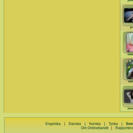
jos
ji
imo
spi
jos
Engelska
|
Danska
|
Norska
|
Tyska
|
Sve
Om Onlinebandit
|
Rapporter