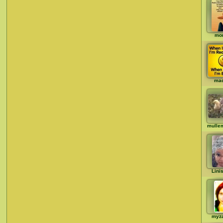
mo
ma
mulle
Lini
myz