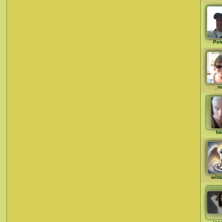
Pet
_m
bä
wild