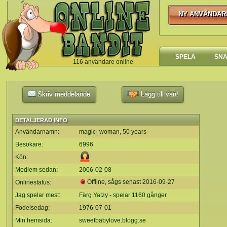
NY ANVÄNDAR
NY ANVÄNDA
SPELA
SN
116 användare online
`
Skriv meddelande
Lägg till vän!
DETALJERAD INFO
Användarnamn:
magic_woman, 50 years
Besökare:
6996
Kön:
Medlem sedan:
2006-02-08
Offline, sågs senast
2016-09-27
Onlinestatus:
Jag spelar mest:
Färg Yatzy - spelar 1160 gånger
Födelsedag:
1976-07-01
Min hemsida:
sweetbabylove.blogg.se