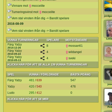
Vinnare mot
moccelite
Turneringsvinst mot
moccelite
jordg
Vem stal vinsten ifrån dig -> Bandit spelare
2016-08-09
Vem stal vinsten ifrån dig -> Bandit spelare
Lini
VUNNA TURNERINGAR
SPELARE
MOTSTÅNDARE
Färg Yatzy
8
mossan61
2014-12-26
Färg Yatzy
4
wildangel
2010-05-22
Färg Yatzy
4
sveki
2010-05-13
s
KLICKA HÄR FÖR ATT SE ALLA 139 VUNNA TURNERINGAR
SPEL
VUNNA / FÖRLORADE
BÄSTA POÄNG
Färg Yatzy
481
/
639
547
jos
Yatzy
420
/
540
476
Ludo
295
/
412
0
KLICKA HÄR FÖR ATT SE MER
Pet