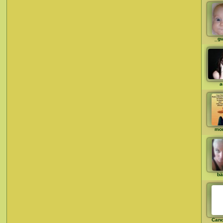
_gu
a
mo
bä
Cand