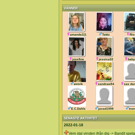
VÄNNER
amanda111
Tattiz
Ris
josefine
jessica32
baby
østvik
sandraw94
sas da
E.C.Dahls
javad1999
tron
SENASTE AKTIVITET
2022-01-18
Vem stal vinsten ifrån dig -> Bandit spel