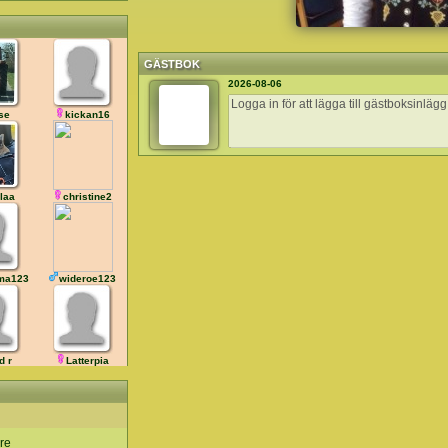
GÄSTBOK
2026-08-06
se
kickan16
laa
christine2
ma123
wideroe123
d r
Latterpia
are