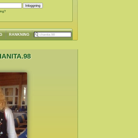
ing?
G
RANKNING
ANITA.98