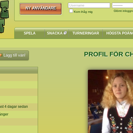
NY ANVÄNDARE
NY ANVÄNDARE
Glömt inloggn
Kom ihåg mig
SPELA
SNACKA
TURNERINGAR
HÖGSTA POÄN
PROFIL FÖR CH
Lägg till vän!
ast 4 dagar sedan
ånger