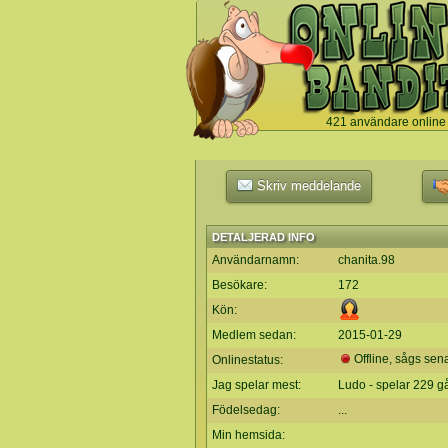
421 användare online
`
Skriv meddelande
DETALJERAD INFO
Användarnamn:
chanita.98
Besökare:
172
Kön:
Medlem sedan:
2015-01-29
Offline, sågs sen
Onlinestatus:
Jag spelar mest:
Ludo - spelar 229 g
Födelsedag:
...
Min hemsida: