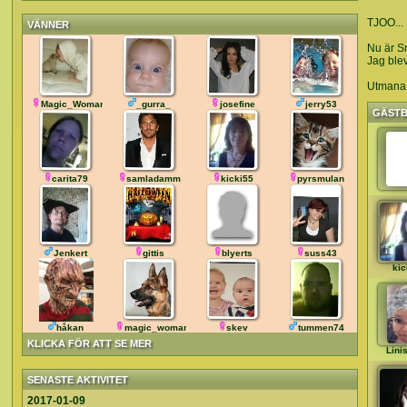
TJOO...
VÄNNER
Nu är Sn
Jag blev
Utmana 
Magic_Woman76
_gurra_
josefine
jerry53
GÄST
carita79
samladamm
kicki55
pyrsmulan
Jenkert
gittis
blyerts
suss43
kic
håkan
magic_woman
skev
tummen74
KLICKA FÖR ATT SE MER
Lini
SENASTE AKTIVITET
2017-01-09