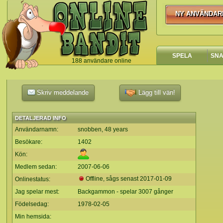
NY ANVÄNDAR
NY ANVÄNDA
SPELA
SN
188 användare online
`
Skriv meddelande
Lägg till vän!
DETALJERAD INFO
Användarnamn:
snobben, 48 years
Besökare:
1402
Kön:
Medlem sedan:
2007-06-06
Offline, sågs senast
2017-01-09
Onlinestatus:
Jag spelar mest:
Backgammon - spelar 3007 gånger
Födelsedag:
1978-02-05
Min hemsida: