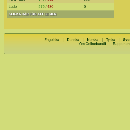
Ludo
579
/
480
0
KLICKA HÄR FÖR ATT SE MER
Engelska
|
Danska
|
Norska
|
Tyska
|
Sve
Om Onlinebandit
|
Rapporter