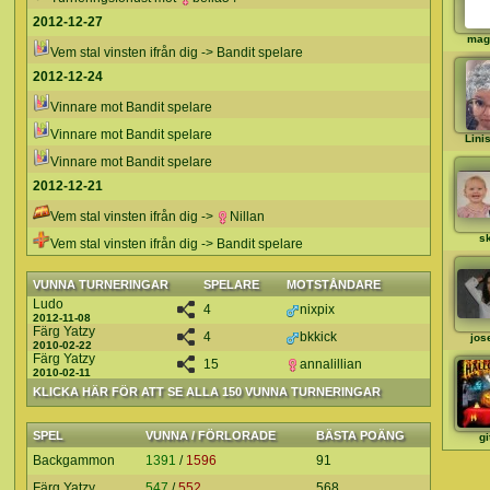
2012-12-27
mag
Vem stal vinsten ifrån dig -> Bandit spelare
2012-12-24
Vinnare mot Bandit spelare
Vinnare mot Bandit spelare
Lini
Vinnare mot Bandit spelare
2012-12-21
Vem stal vinsten ifrån dig ->
Nillan
s
Vem stal vinsten ifrån dig -> Bandit spelare
VUNNA TURNERINGAR
SPELARE
MOTSTÅNDARE
Ludo
4
nixpix
2012-11-08
Färg Yatzy
4
bkkick
jos
2010-02-22
Färg Yatzy
15
annalillian
2010-02-11
KLICKA HÄR FÖR ATT SE ALLA 150 VUNNA TURNERINGAR
SPEL
VUNNA / FÖRLORADE
BÄSTA POÄNG
gi
Backgammon
1391
/
1596
91
Färg Yatzy
547
/
552
568