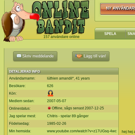
NY ANVÄNDAR
NY ANVÄNDA
SPELA
SN
157 användare online
`
Skriv meddelande
Lägg till vän!
DETALJERAD INFO
Användarnamn:
lúthien amandil*, 41 years
Besökare:
626
Kön:
Medlem sedan:
2007-05-07
Offline, sågs senast
2007-12-25
Onlinestatus:
Jag spelar mest:
Chitris - spelar 89 gånger
Födelsedag:
1985-02-26
Min hemsida:
www.youtube.com/watch?v=z17UGsq-4wc
hej hej 