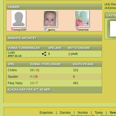
(44) Re
VÄNNER
(44)imor
GÄST
renny1337
_gurra_
imorrow
SENASTE AKTIVITET
VUNNA TURNERINGAR
SPELARE
MOTSTÅNDARE
Ludo
8
pletti
2007-11-14
SPEL
VUNNA / FÖRLORADE
BÄSTA POÄNG
Chitris
58
/
31
101
Spader
4
/
26
0
Färg Yatzy
13
/
7
481
KLICKA HÄR FÖR ATT SE MER
Engelska
|
Danska
|
Norska
|
Tyska
|
Sve