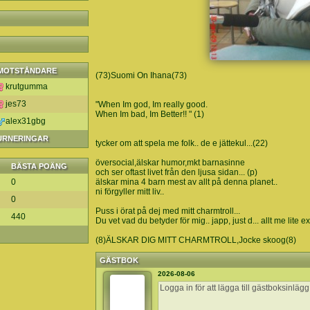
MOTSTÅNDARE
(73)Suomi On Ihana(73)
krutgumma
jes73
"When Im god, Im really good.
When Im bad, Im Better!! " (1)
alex31gbg
TURNERINGAR
tycker om att spela me folk.. de e jättekul...(22)
översocial,älskar humor,mkt barnasinne
BÄSTA POÄNG
och ser oftast livet från den ljusa sidan... (p)
0
älskar mina 4 barn mest av allt på denna planet..
ni förgyller mitt liv..
0
Puss i örat på dej med mitt charmtroll...
440
Du vet vad du betyder för mig.. japp, just d... allt me lite 
(8)ÄLSKAR DIG MITT CHARMTROLL,Jocke skoog(8)
GÄSTBOK
2026-08-06