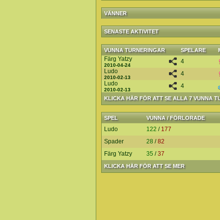
VÄNNER
SENASTE AKTIVITET
VUNNA TURNERINGAR
SPELARE
Färg Yatzy
4
2010-04-24
Ludo
4
2010-02-13
Ludo
4
2010-02-13
KLICKA HÄR FÖR ATT SE ALLA 7 VUNNA 
SPEL
VUNNA / FÖRLORADE
Ludo
122
/
177
Spader
28
/
82
Färg Yatzy
35
/
37
KLICKA HÄR FÖR ATT SE MER