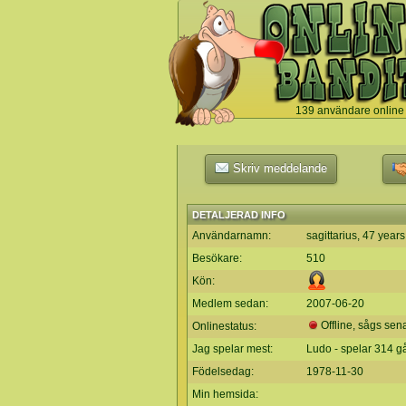
139 användare online
`
Skriv meddelande
DETALJERAD INFO
Användarnamn:
sagittarius, 47 years
Besökare:
510
Kön:
Medlem sedan:
2007-06-20
Offline, sågs sen
Onlinestatus:
Jag spelar mest:
Ludo - spelar 314 g
Födelsedag:
1978-11-30
Min hemsida: