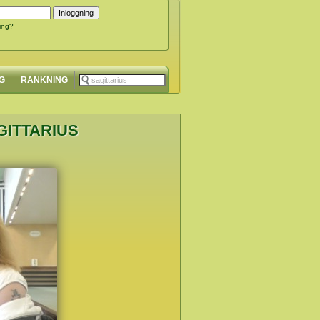
ing?
G
RANKNING
GITTARIUS