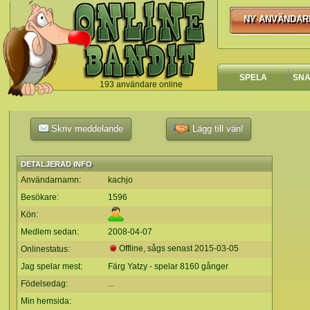
NY ANVÄNDAR
NY ANVÄNDA
SPELA
SN
193 användare online
`
Skriv meddelande
Lägg till vän!
DETALJERAD INFO
Användarnamn:
kachjo
Besökare:
1596
Kön:
Medlem sedan:
2008-04-07
Offline, sågs senast
2015-03-05
Onlinestatus:
Jag spelar mest:
Färg Yatzy - spelar 8160 gånger
Födelsedag:
...
Min hemsida: