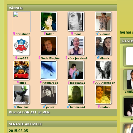
VÄNNER
hej här 
christine2
Nillan
mooa
Vicious
GÄST
evy989
Søde Birgitte
söta jessica28
allan k.
gittis
Raggare88
mossan61
AAAndersson
saml
HuxFlux
jontez
tummen74
realon
KLICKA FÖR ATT SE MER
a
SENASTE AKTIVITET
2015-03-05