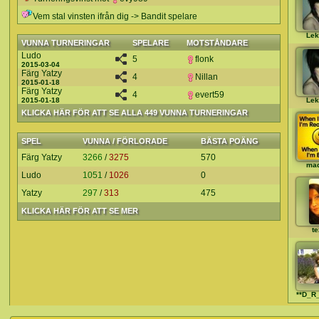
Vem stal vinsten ifrån dig -> Bandit spelare
Lek
VUNNA TURNERINGAR
SPELARE
MOTSTÅNDARE
Ludo
5
flonk
2015-03-04
Färg Yatzy
4
Nillan
2015-01-18
Färg Yatzy
4
evert59
2015-01-18
Lek
KLICKA HÄR FÖR ATT SE ALLA 449 VUNNA TURNERINGAR
SPEL
VUNNA / FÖRLORADE
BÄSTA POÄNG
Färg Yatzy
3266
/
3275
570
ma
Ludo
1051
/
1026
0
Yatzy
297
/
313
475
KLICKA HÄR FÖR ATT SE MER
te
**D_R