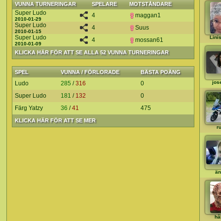
VUNNA TURNERINGAR
SPELARE
MOTSTÅNDARE
Super Ludo
4
maggan1
2010-01-29
Super Ludo
4
Suus
2010-01-15
Super Ludo
Lini
4
mossan61
2010-01-09
KLICKA HÄR FÖR ATT SE ALLA 52 VUNNA TURNERINGAR
SPEL
VUNNA / FÖRLORADE
BÄSTA POÄNG
jos
Ludo
285
/
316
0
Super Ludo
181
/
132
0
Färg Yatzy
36
/
41
475
KLICKA HÄR FÖR ATT SE MER
ru
än
hå