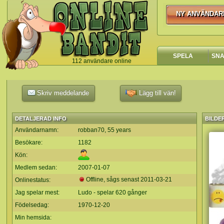
NY ANVÄNDAR
NY ANVÄNDA
SPELA
SN
112 användare online
`
Skriv meddelande
Lägg till vän!
DETALJERAD INFO
BILDE
Användarnamn:
robban70, 55 years
Besökare:
1182
Kön:
Medlem sedan:
2007-01-07
Offline, sågs senast
2011-03-21
Onlinestatus:
Jag spelar mest:
Ludo - spelar 620 gånger
Födelsedag:
1970-12-20
Min hemsida: