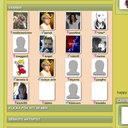
VÄNNER
mullemelcher
persk
josefine
*star*
maggan1
ängel
robin9
nanne
dennis.b
rickys erik
blyerts
jungfru
happy h
GÄST
kicki55
bäbis
Köörven
kladdis
KLICKA FÖR ATT SE MER
SENASTE AKTIVITET