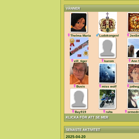
VÄNNER
Thelma Maria
Ludokongen!
JenSm
vill_tiger
karom
Ann 
Busis
miss wolf
jothe
Bay919
rulta
ormedr
KLICKA FÖR ATT SE MER
SENASTE AKTIVITET
2025-04-20