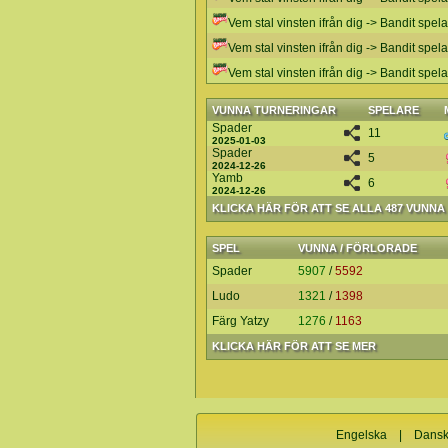
Vem stal vinsten ifrån dig -> Bandit spel
Vem stal vinsten ifrån dig -> Bandit spel
Vem stal vinsten ifrån dig -> Bandit spel
VUNNA TURNERINGAR
SPELARE
Spader
11
2025-01-03
Spader
5
2024-12-26
Yamb
6
2024-12-26
KLICKA HÄR FÖR ATT SE ALLA 487 VUNN
SPEL
VUNNA / FÖRLORADE
Spader
5907
/
5592
Ludo
1321
/
1398
Färg Yatzy
1276
/
1163
KLICKA HÄR FÖR ATT SE MER
Engelska
|
Dans