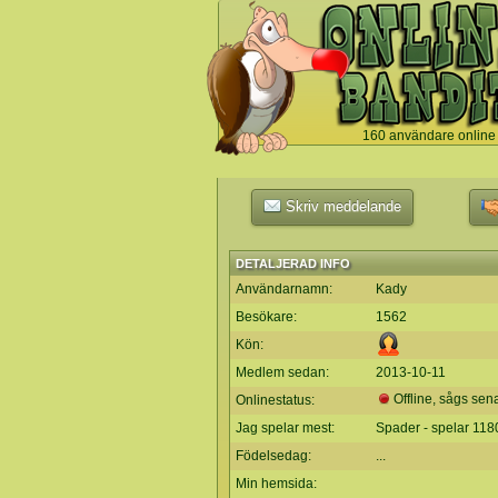
160 användare online
`
Skriv meddelande
DETALJERAD INFO
Användarnamn:
Kady
Besökare:
1562
Kön:
Medlem sedan:
2013-10-11
Offline, sågs sen
Onlinestatus:
Jag spelar mest:
Spader - spelar 11
Födelsedag:
...
Min hemsida: