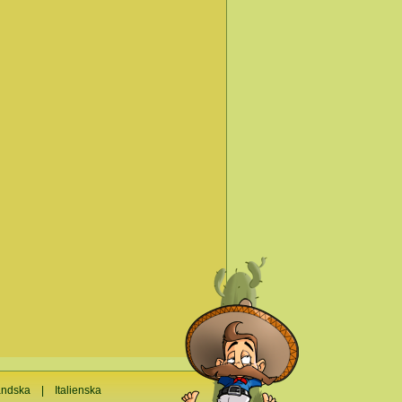
ändska
|
Italienska