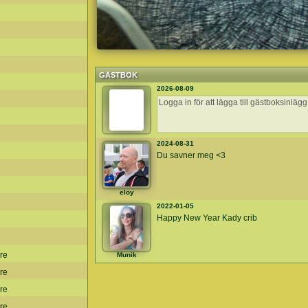
GÄSTBOK
2026-08-09
2024-08-31
Du savner meg <3
eloy
2022-01-05
Happy New Year Kady crib
are
Munik
are
are
are