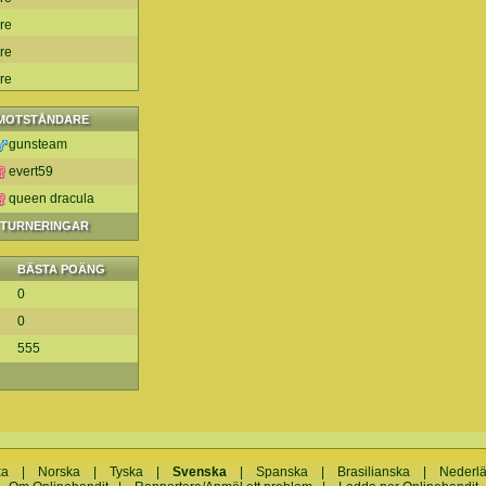
are
are
are
MOTSTÅNDARE
gunsteam
evert59
queen dracula
A TURNERINGAR
BÄSTA POÄNG
0
0
555
ka
|
Norska
|
Tyska
|
Svenska
|
Spanska
|
Brasilianska
|
Nederl