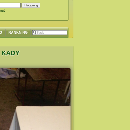
ing?
G
RANKNING
R KADY