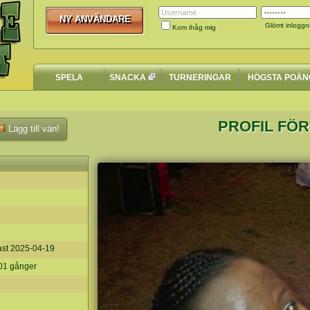
NY ANVÄNDARE
NY ANVÄNDARE
Glömt inloggn
Kom ihåg mig
SPELA
SNACKA
TURNERINGAR
HÖGSTA POÄN
PROFIL FÖ
Lägg till vän!
ast
2025-04-19
801 gånger