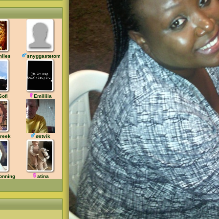
iles
snyggastetompa46
Sofi
Emiliiia
greek
østvik
onningen
atina