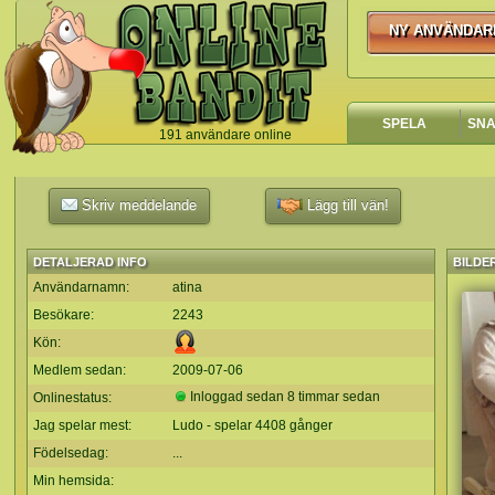
NY ANVÄNDAR
NY ANVÄNDA
SPELA
SN
191 användare online
`
Skriv meddelande
Lägg till vän!
DETALJERAD INFO
BILDE
Användarnamn:
atina
Besökare:
2243
Kön:
Medlem sedan:
2009-07-06
Inloggad sedan 8 timmar sedan
Onlinestatus:
Jag spelar mest:
Ludo - spelar 4408 gånger
Födelsedag:
...
Min hemsida: