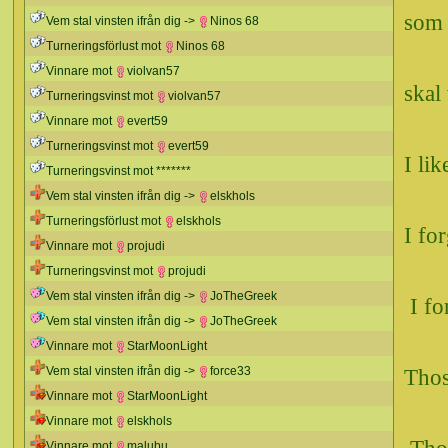
som 
Vem stal vinsten ifrån dig ->
Ninos 68
Turneringsförlust mot
Ninos 68
Vinnare mot
violvan57
skal
Turneringsvinst mot
violvan57
Vinnare mot
evert59
Turneringsvinst mot
evert59
I lik
Turneringsvinst mot *******
Vem stal vinsten ifrån dig ->
elskhols
Turneringsförlust mot
elskhols
I for
Vinnare mot
projudi
Turneringsvinst mot
projudi
Vem stal vinsten ifrån dig ->
JoTheGreek
I fo
Vem stal vinsten ifrån dig ->
JoTheGreek
Vinnare mot
StarMoonLight
Vem stal vinsten ifrån dig ->
force33
Thos
Vinnare mot
StarMoonLight
Vinnare mot
elskhols
Vinnare mot
malubu