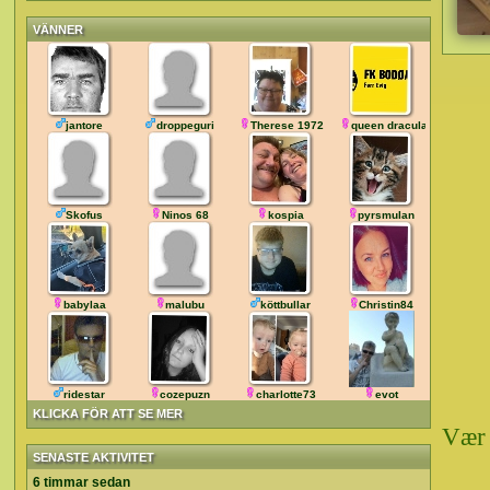
VÄNNER
jantore
droppeguri
Therese 1972
queen dracula
Skofus
Ninos 68
kospia
pyrsmulan
babylaa
malubu
köttbullar
Christin84
ridestar
cozepuzn
charlotte73
evot
KLICKA FÖR ATT SE MER
Vær 
SENASTE AKTIVITET
6 timmar sedan