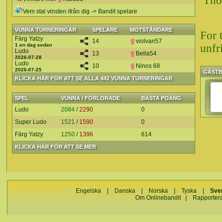
Those
Vem stal vinsten ifrån dig -> Bandit spelare
VUNNA TURNERINGAR
SPELARE
MOTSTÅNDARE
For 
Färg Yatzy
14
violvan57
1 en dag sedan
unfr
Ludo
13
Bella54
2026-07-28
Ludo
10
Ninos 68
2026-07-25
GÄST
KLICKA HÄR FÖR ATT SE ALLA 442 VUNNA TURNERINGAR
SPEL
VUNNA / FÖRLORADE
BÄSTA POÄNG
Ludo
2084
/
2290
0
Super Ludo
1521
/
1590
0
Färg Yatzy
1250
/
1396
614
KLICKA HÄR FÖR ATT SE MER
Engelska
|
Danska
|
Norska
|
Tyska
|
Sve
Om Onlinebandit
|
Rapporter