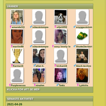
VÄNNER
amanda111
sötastetompa44
siljelill92
snyggastetompa43
mariiie88
sötastetompa42
sexy lovely lady
Skatteåterbäring
Karma16
allan k.
kickan16
black-techno
Purplenessa
ninahm
Tattiz
Lykkiiis
KLICKA FÖR ATT SE MER
SENASTE AKTIVITET
2021-04-26