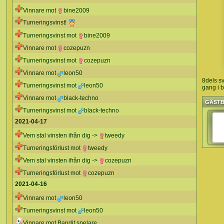
Vinnare mot
bine2009
Turneringsvinst!
Turneringsvinst mot
bine2009
Vinnare mot
cozepuzn
Turneringsvinst mot
cozepuzn
Vinnare mot
leon50
8dels s
Turneringsvinst mot
leon50
gang i b
Vinnare mot
black-techno
GÄST
Turneringsvinst mot
black-techno
2021-04-17
Vem stal vinsten ifrån dig ->
tweedy
Turneringsförlust mot
tweedy
Vem stal vinsten ifrån dig ->
cozepuzn
Turneringsförlust mot
cozepuzn
2021-04-16
Vinnare mot
leon50
Turneringsvinst mot
leon50
Vinnare mot Bandit spelare