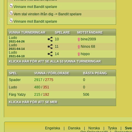
Vinnare mot Bandit spelare
Vem stal vinsten ifrån dig -> Bandit spelare
Vinnare mot Bandit spelare
VUNNA TURNERINGAR
SPELARE
MOTSTÅNDARE
Ludo
10
bine2009
2021-04-26
Ludo
11
Ninos 68
2021-04-14
Ludo
14
hippo
2021-04-10
KLICKA HÄR FÖR ATT SE ALLA 53 VUNNA TURNERINGAR
SPEL
VUNNA / FÖRLORADE
BÄSTA POÄNG
Spader
2917
/
2775
0
Ludo
480
/
351
0
Färg Yatzy
215
/
192
506
KLICKA HÄR FÖR ATT SE MER
Engelska
|
Danska
|
Norska
|
Tyska
|
Sve