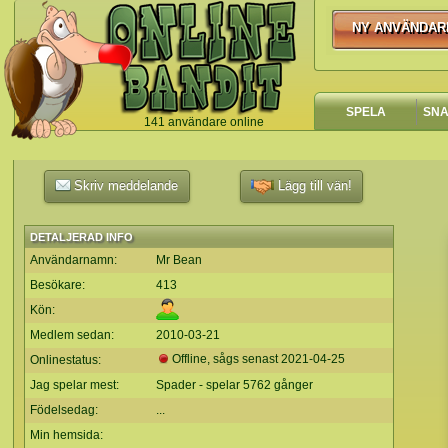
NY ANVÄNDAR
NY ANVÄNDA
SPELA
SN
141 användare online
`
Skriv meddelande
Lägg till vän!
DETALJERAD INFO
Användarnamn:
Mr Bean
Besökare:
413
Kön:
Medlem sedan:
2010-03-21
Offline, sågs senast
2021-04-25
Onlinestatus:
Jag spelar mest:
Spader - spelar 5762 gånger
Födelsedag:
...
Min hemsida: