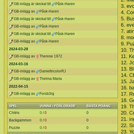
GB-inlägg är skickat till
Påsk-Haren
3. ev
4. Co
GB-inlägg av
Påsk-Haren
5. Bu
GB-inlägg är skickat till
Påsk-Haren
6. ev
GB-inlägg av
Påsk-Haren
7. at
GB-inlägg är skickat till
Påsk-Haren
8. mo
GB-inlägg av
Påsk-Haren
9. Pu
2024-03-28
10. T
11. K
GB-inlägg av
Therese 1972
12. J
2024-03-16
13. B
GB-inlägg av
DanieltricolorRJ
14. C
GB-inlägg av
Thelma Maria
15. J
2022-04-15
16. b
17. R
GB-inlägg av
Forsb3rg
18. G
19. T
SPEL
VUNNA / FÖRLORADE
BÄSTA POÄNG
20. C
Chitris
0
/
0
0
21. i
Backgammon
0
/
0
0
22. S
Puzzle
0
/
0
0
23. Y