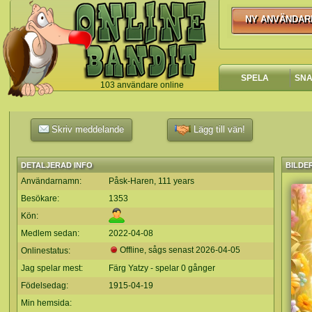
NY ANVÄNDAR
NY ANVÄNDA
SPELA
SN
103 användare online
`
Skriv meddelande
Lägg till vän!
DETALJERAD INFO
BILDE
Användarnamn:
Påsk-Haren, 111 years
Besökare:
1353
Kön:
Medlem sedan:
2022-04-08
Offline, sågs senast
2026-04-05
Onlinestatus:
Jag spelar mest:
Färg Yatzy - spelar 0 gånger
Födelsedag:
1915-04-19
Min hemsida: