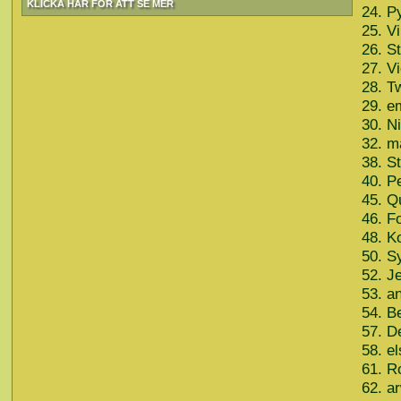
KLICKA HÄR FÖR ATT SE MER
24. P
25. V
26. S
27. V
28. T
29. e
30. N
32. m
38. S
40. P
45. Q
46. F
48. K
50. S
52. J
53. a
54. B
57. D
58. e
61. R
62. a