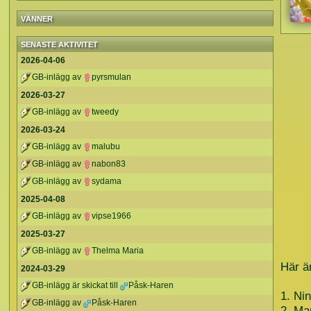
VÄNNER
SENASTE AKTIVITET
2026-04-06
GB-inlägg av
pyrsmulan
2026-03-27
GB-inlägg av
tweedy
2026-03-24
GB-inlägg av
malubu
GB-inlägg av
nabon83
GB-inlägg av
sydama
2025-04-08
GB-inlägg av
vipse1966
2025-03-27
GB-inlägg av
Thelma Maria
Här ä
2024-03-29
GB-inlägg är skickat till
Påsk-Haren
1. Ni
GB-inlägg av
Påsk-Haren
2. Ma