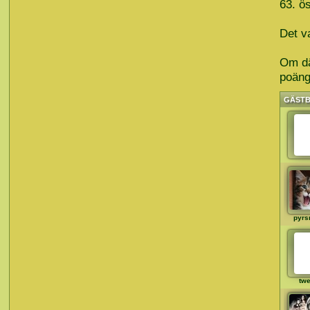
63. ö
Det v
Om dä
poänge
GÄST
pyrs
tw