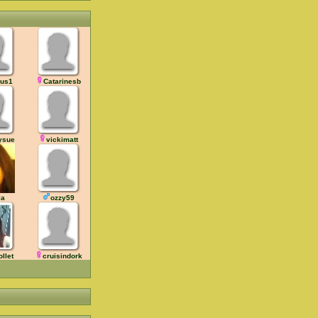
us1
Catarinesb
hysue
vickimatt
la
ozzy59
ollet
cruisindork