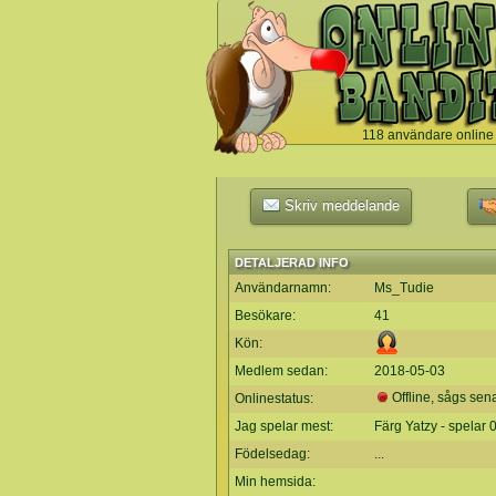
118 användare online
`
Skriv meddelande
DETALJERAD INFO
Användarnamn:
Ms_Tudie
Besökare:
41
Kön:
Medlem sedan:
2018-05-03
Offline, sågs sen
Onlinestatus:
Jag spelar mest:
Färg Yatzy - spelar 
Födelsedag:
...
Min hemsida: