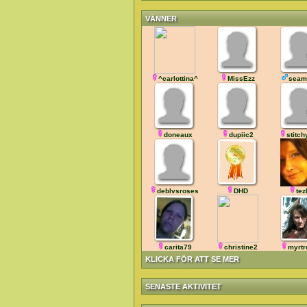
VÄNNER
^carlottina^
MissEzz
seam
doneaux
dupiic2
stitc
deblvsroses
DHD
tez
carita79
christine2
myrtr
KLICKA FÖR ATT SE MER
SENASTE AKTIVITET