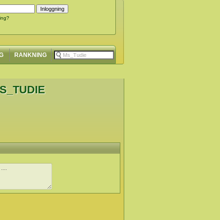
ing?
G
RANKNING
MS_TUDIE