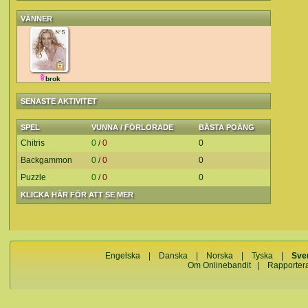
VÄNNER
brok
SENASTE AKTIVITET
SPEL
VUNNA / FÖRLORADE
BÄSTA POÄNG
Chitris
0
/
0
0
Backgammon
0
/
0
0
Puzzle
0
/
0
0
KLICKA HÄR FÖR ATT SE MER
Engelska
|
Danska
|
Norska
|
Tyska
|
Sve
Om Onlinebandit
|
Rapporter