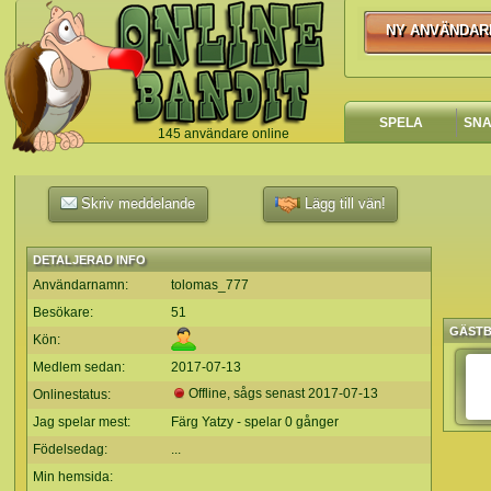
NY ANVÄNDAR
NY ANVÄNDA
SPELA
SN
145 användare online
`
Skriv meddelande
Lägg till vän!
DETALJERAD INFO
Användarnamn:
tolomas_777
Besökare:
51
GÄST
Kön:
Medlem sedan:
2017-07-13
Offline, sågs senast
2017-07-13
Onlinestatus:
Jag spelar mest:
Färg Yatzy - spelar 0 gånger
Födelsedag:
...
Min hemsida: