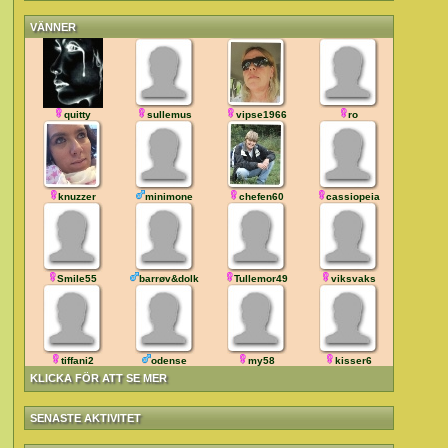
VÄNNER
quitty
sullemus
vipse1966
ro
knuzzer
minimone
chefen60
cassiopeia
Smile55
barrøv&dolk
Tullemor49
viksvaks
tiffani2
odense
my58
kisser6
KLICKA FÖR ATT SE MER
SENASTE AKTIVITET