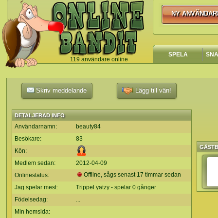
NY ANVÄNDAR
NY ANVÄNDA
SPELA
SN
119 användare online
`
Skriv meddelande
Lägg till vän!
DETALJERAD INFO
Användarnamn:
beauty84
Besökare:
83
GÄST
Kön:
Medlem sedan:
2012-04-09
Offline, sågs senast 17 timmar sedan
Onlinestatus:
Jag spelar mest:
Trippel yatzy - spelar 0 gånger
Födelsedag:
...
Min hemsida: