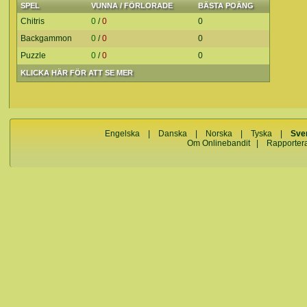
SPEL
VUNNA / FÖRLORADE
BÄSTA POÄNG
Chitris
0
/
0
0
Backgammon
0
/
0
0
Puzzle
0
/
0
0
KLICKA HÄR FÖR ATT SE MER
Engelska
|
Danska
|
Norska
|
Tyska
|
Sve
Om Onlinebandit
|
Rapporter