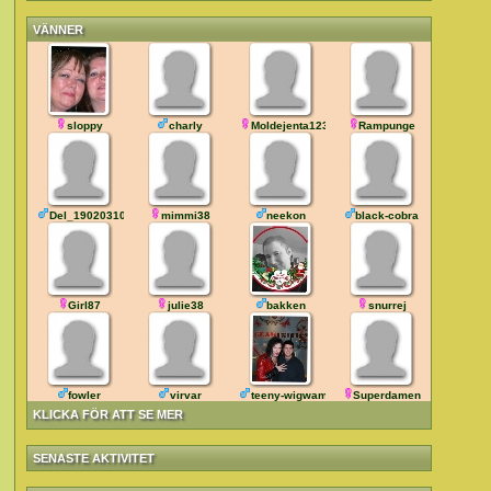
VÄNNER
sloppy
charly
Moldejenta123
Rampunge
Del_190203103716
mimmi38
neekon
black-cobra
Girl87
julie38
bakken
snurrej
fowler
virvar
teeny-wigwam
Superdamen
KLICKA FÖR ATT SE MER
SENASTE AKTIVITET