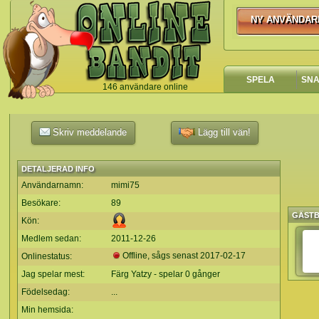
NY ANVÄNDAR
NY ANVÄNDA
SPELA
SN
146 användare online
`
Skriv meddelande
Lägg till vän!
DETALJERAD INFO
Användarnamn:
mimi75
Besökare:
89
GÄST
Kön:
Medlem sedan:
2011-12-26
Offline, sågs senast
2017-02-17
Onlinestatus:
Jag spelar mest:
Färg Yatzy - spelar 0 gånger
Födelsedag:
...
Min hemsida: