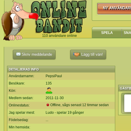
NY ANVÄNDAR
NY ANVÄNDA
SPELA
SN
110 användare online
`
Skriv meddelande
Lägg till vän!
DETALJERAD INFO
Användarnamn:
PepsiPaul
Besökare:
135
GÄST
Kön:
Medlem sedan:
2011-11-30
Offline, sågs senast 12 timmar sedan
Onlinestatus:
Jag spelar mest:
Ludo - spelar 19 gånger
Födelsedag:
...
Min hemsida: