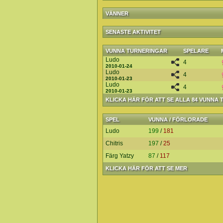
VÄNNER
SENASTE AKTIVITET
VUNNA TURNERINGAR
SPELARE
Ludo
4
2010-01-24
Ludo
4
2010-01-23
Ludo
4
2010-01-23
KLICKA HÄR FÖR ATT SE ALLA 84 VUNNA
SPEL
VUNNA / FÖRLORADE
Ludo
199
/
181
Chitris
197
/
25
Färg Yatzy
87
/
117
KLICKA HÄR FÖR ATT SE MER