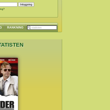
ing?
G
RANKNING
TATISTEN