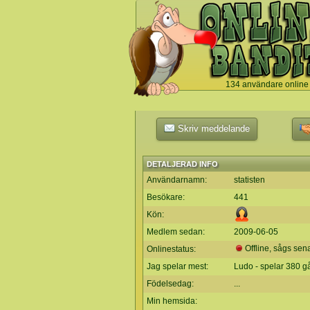
134 användare online
`
Skriv meddelande
DETALJERAD INFO
Användarnamn:
statisten
Besökare:
441
Kön:
Medlem sedan:
2009-06-05
Offline, sågs sen
Onlinestatus:
Jag spelar mest:
Ludo - spelar 380 g
Födelsedag:
...
Min hemsida: