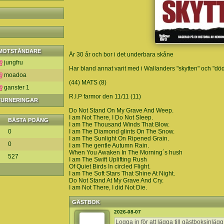
MOTSTÅNDARE
Är 30 år och bor i det underbara skåne
jungfru
Har bland annat varit med i Wallanders "skytten" och "dödsä
moadoa
(44) MATS (8)
ganster 1
R.I.P farmor den 11/11 (11)
 TURNERINGAR
Do Not Stand On My Grave And Weep.
I am Not There, I Do Not Sleep.
BÄSTA POÄNG
I am The Thousand Winds That Blow.
0
I am The Diamond glints On The Snow.
I am The Sunlight On Ripened Grain.
0
I am The gentle Autumn Rain.
When You Awaken In The Morning´s hush
527
I am The Swift Uplifting Rush
Of Quiet Birds In circled Flight.
I am The Soft Stars That Shine At Night.
Do Not Stand At My Grave And Cry.
I am Not There, I did Not Die.
GÄSTBOK
2026-08-07