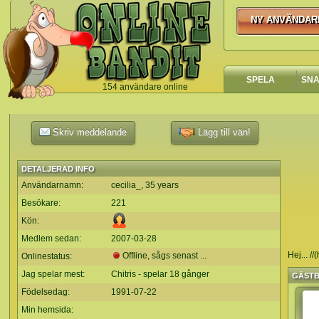
NY ANVÄNDAR
NY ANVÄNDA
SPELA
SN
154 användare online
`
Skriv meddelande
Lägg till vän!
DETALJERAD INFO
Användarnamn:
cecilia_, 35 years
Besökare:
221
Kön:
Medlem sedan:
2007-03-28
Hej... /
Offline, sågs senast ...
Onlinestatus:
Jag spelar mest:
Chitris - spelar 18 gånger
GÄST
Födelsedag:
1991-07-22
Min hemsida: