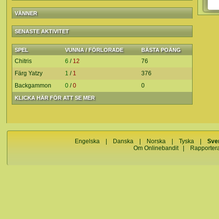
VÄNNER
SENASTE AKTIVITET
SPEL
VUNNA / FÖRLORADE
BÄSTA POÄNG
Chitris
6
/
12
76
Färg Yatzy
1
/
1
376
Backgammon
0
/
0
0
KLICKA HÄR FÖR ATT SE MER
Engelska
|
Danska
|
Norska
|
Tyska
|
Sve
Om Onlinebandit
|
Rapporter