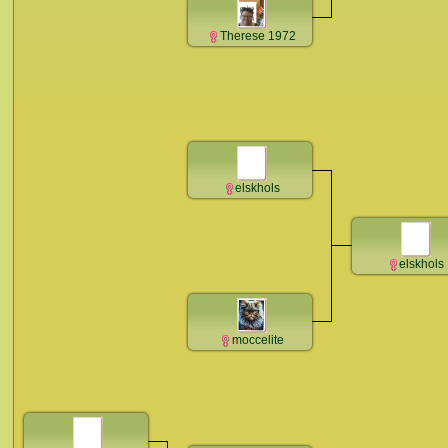
Therese 1972
elskhols
elskhols
moccelite