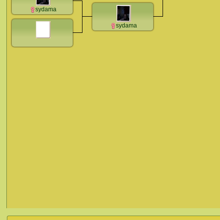
sydama
sydama