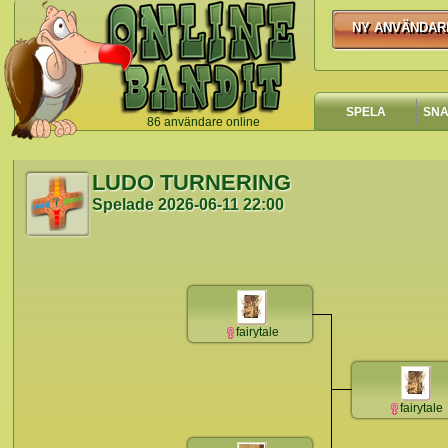
NY ANVÄNDAR
NY ANVÄNDA
SPELA
SN
86 användare online
`
LUDO TURNERING
Spelade
2026-06-11 22:00
fairytale
fairytale