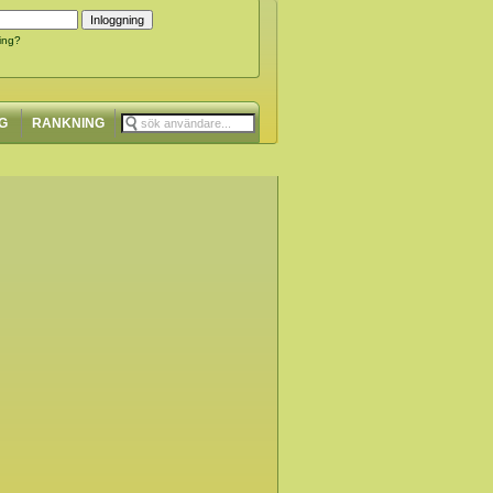
ing?
G
RANKNING