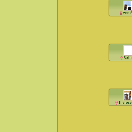
Ann S
Bell
Therese