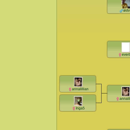
østv
ever
annalillian
annalil
Inga5