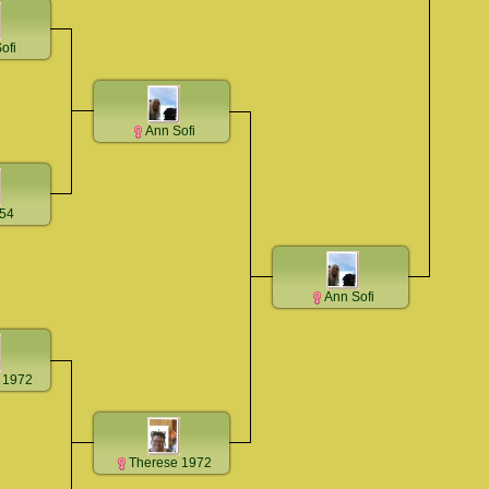
ofi
Ann Sofi
a54
Ann Sofi
 1972
Therese 1972