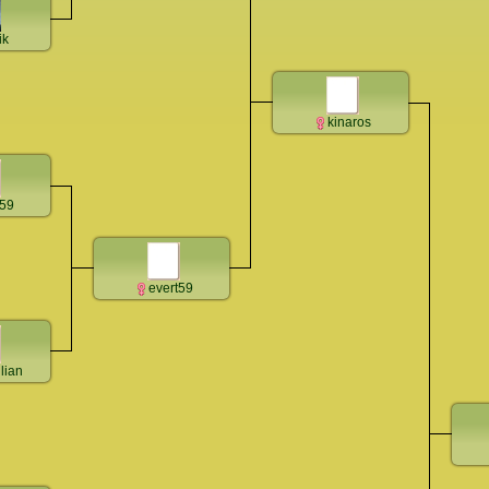
ik
kinaros
t59
evert59
lian