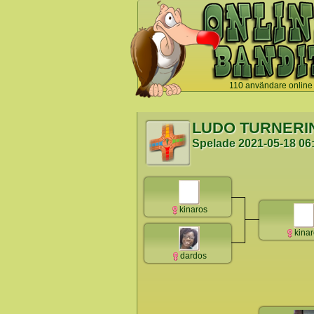
110 användare online
`
LUDO TURNERI
Spelade
2021-05-18 06
kinaros
kina
dardos