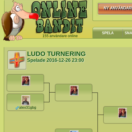
NY ANVÄNDAR
NY ANVÄNDA
SPELA
SN
155 användare online
`
LUDO TURNERING
Spelade
2016-12-26 23:00
alex31gbg