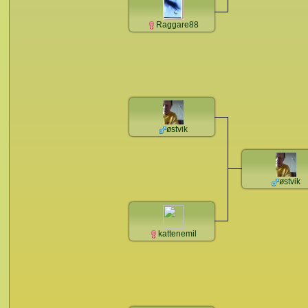
Raggare88
østvik
østvik
kattenemil