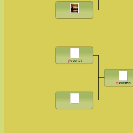
evert59
evert59