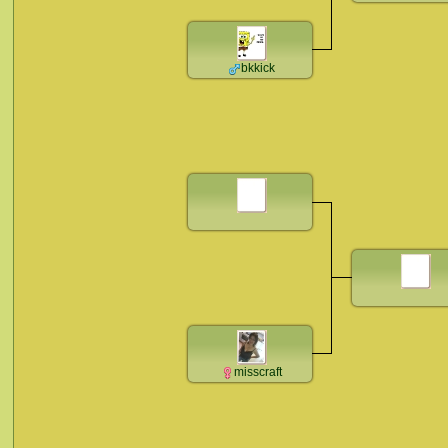
bkkick
misscraft