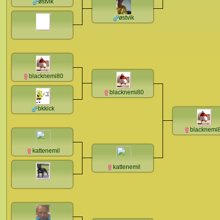
østvik
østvik
blacknemi80
blacknemi80
bkkick
blacknemi
kattenemil
kattenemil