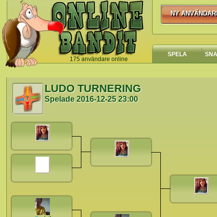
NY ANVÄNDAR
NY ANVÄNDA
SPELA
SN
175 användare online
`
LUDO TURNERING
Spelade
2016-12-25 23:00